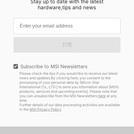
Stay up to date with the latest
hardware,tips and news
訂閱
Subscribe to MSI Newsletters
Please check the box if you would like to receive our latest
news and updates.By clicking here, you consent to the
processing of your personal data by [Micro-Star
International Co., LTD.] to send you information about [MSI’s
products, services and upcoming events]. Please note that
you can unsubscribe from the MSI Newsletters
here
at any
time.
Further details of our data processing activities are available
in the
MSI Privacy Policy