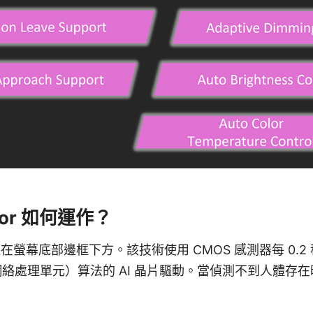
nsor 如何運作？
or 安裝在螢幕底部邊框下方。該技術使用 CMOS 感測器每 0
網絡處理單元）算法的 AI 晶片驅動。當偵測不到人體存