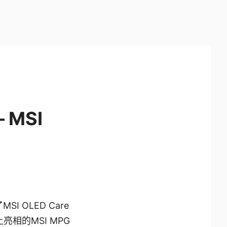
 MSI
 OLED Care
亮相的MSI MPG