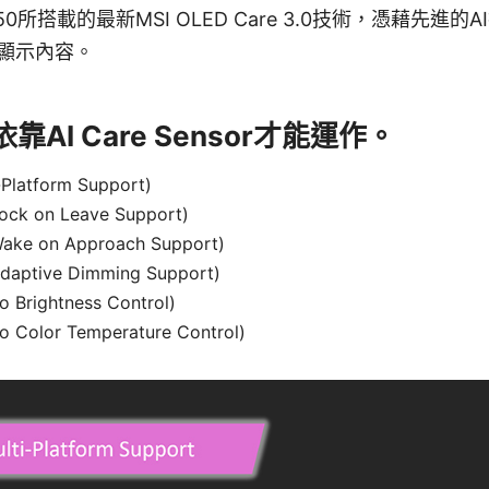
D X50所搭載的最新MSI OLED Care 3.0技術，憑藉先
顯示內容。
AI Care Sensor才能運作。
latform Support)
 on Leave Support)
 on Approach Support)
tive Dimming Support)
rightness Control)
olor Temperature Control)