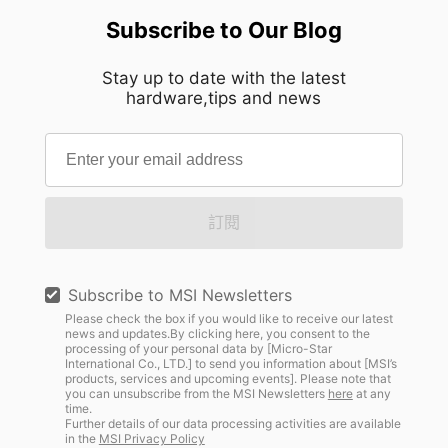
Subscribe to Our Blog
Stay up to date with the latest
hardware,tips and news
訂閱
Subscribe to MSI Newsletters
Please check the box if you would like to receive our latest
news and updates.By clicking here, you consent to the
processing of your personal data by [Micro-Star
International Co., LTD.] to send you information about [MSI’s
products, services and upcoming events]. Please note that
you can unsubscribe from the MSI Newsletters
here
at any
time.
Further details of our data processing activities are available
in the
MSI Privacy Policy