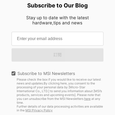
Subscribe to Our Blog
Stay up to date with the latest
hardware,tips and news
訂閱
Subscribe to MSI Newsletters
Please check the box if you would like to receive our latest
news and updates.By clicking here, you consent to the
processing of your personal data by [Micro-Star
International Co., LTD.] to send you information about [MSI’s
products, services and upcoming events]. Please note that
you can unsubscribe from the MSI Newsletters
here
at any
time.
Further details of our data processing activities are available
in the
MSI Privacy Policy