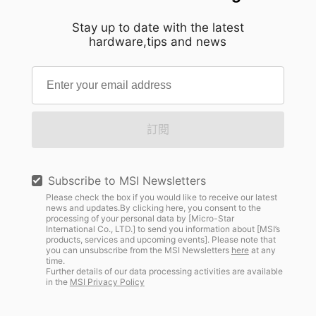
Stay up to date with the latest
hardware,tips and news
訂閱
Subscribe to MSI Newsletters
Please check the box if you would like to receive our latest
news and updates.By clicking here, you consent to the
processing of your personal data by [Micro-Star
International Co., LTD.] to send you information about [MSI’s
products, services and upcoming events]. Please note that
you can unsubscribe from the MSI Newsletters
here
at any
time.
Further details of our data processing activities are available
in the
MSI Privacy Policy