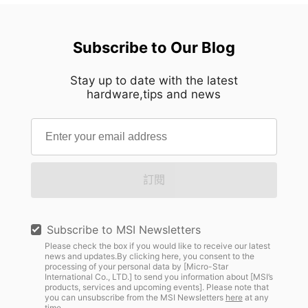
Subscribe to Our Blog
Stay up to date with the latest
hardware,tips and news
訂閱
Subscribe to MSI Newsletters
Please check the box if you would like to receive our latest
news and updates.By clicking here, you consent to the
processing of your personal data by [Micro-Star
International Co., LTD.] to send you information about [MSI’s
products, services and upcoming events]. Please note that
you can unsubscribe from the MSI Newsletters
here
at any
time.