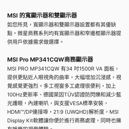
MSI 的寬顯示器和雙顯示器
如您所見，寬顯示器和雙顯示器設置都有其優缺
點。微星商務系列均有寬顯示器和窄邊框顯示器提
供用戶依據需求做選擇。
MSI Pro MP341CQW商務顯示器
MSI PRO MP341CQW 有34 吋1500R VA 面板，
提供更貼近人眼視角的曲率，大幅增加沉浸感，視
覺感覺更強烈。多工視窗多工處理很便利，加上
100Hz更新率、德國萊因TÜV認證防閃爍和減少藍
光護眼，內建喇叭，與支援VESA標準安裝，
HDMI™/DP連接埠，21:9 (UWQHD)解析度，MSI
Display Kit軟體讓你便於進行商務處理，同時也擁