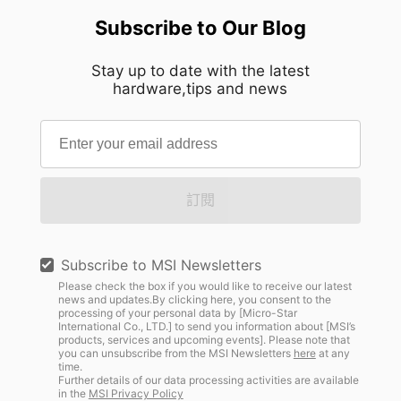
Subscribe to Our Blog
Stay up to date with the latest
hardware,tips and news
訂閱
Subscribe to MSI Newsletters
Please check the box if you would like to receive our latest
news and updates.By clicking here, you consent to the
processing of your personal data by [Micro-Star
International Co., LTD.] to send you information about [MSI’s
products, services and upcoming events]. Please note that
you can unsubscribe from the MSI Newsletters
here
at any
time.
Further details of our data processing activities are available
in the
MSI Privacy Policy