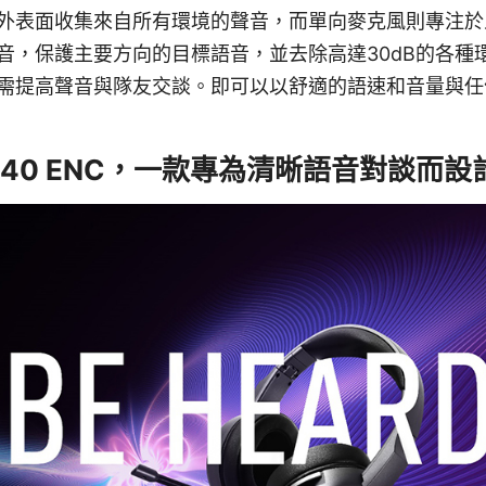
外表面收集來自所有環境的聲音，而單向麥克風則專注於
音，保護主要方向的目標語音，並去除高達30dB的各種環
需提高聲音與隊友交談。即可以以舒適的語速和音量與任
 GH40 ENC，一款專為清晰語音對談而