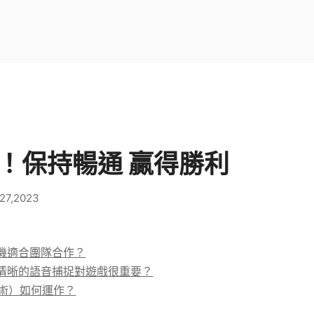
rd！保持暢通 贏得勝利
 27,2023
機適合團隊合作？
清晰的語音捕捉對遊戲很重要？
技術）如何運作？