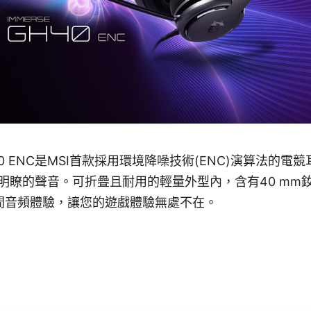
 GH40 ENC是MSI首款採用環境降噪技術(ENC)演算法的
明瞭的聲音。可折疊且耐用的輕量外型內，含有40 mm
 空間音頻體驗，讓您的遊戲體驗無處不在。