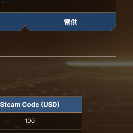
電供
Steam Code (USD)
100