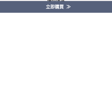
倍
的速度
立即購買
透過臉部或指紋辨識功能快速登入筆電