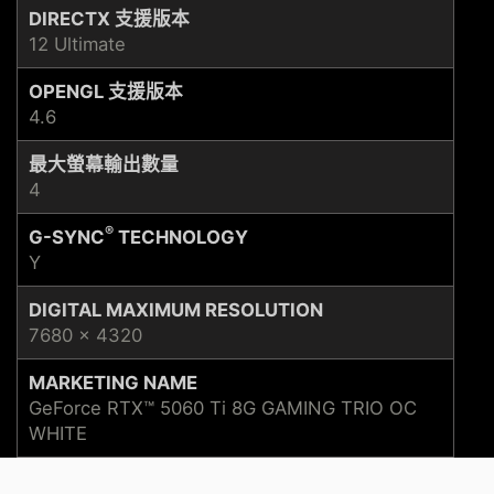
DIRECTX 支援版本
12 Ultimate
OPENGL 支援版本
4.6
最大螢幕輸出數量
4
®
G-SYNC
TECHNOLOGY
Y
DIGITAL MAXIMUM RESOLUTION
7680 x 4320
MARKETING NAME
GeForce RTX™ 5060 Ti 8G GAMING TRIO OC
WHITE