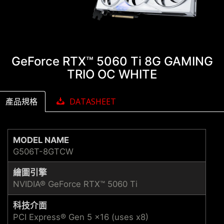
GeForce RTX™ 5060 Ti 8G GAMING
TRIO OC WHITE
產品規格
DATASHEET
MODEL NAME
G506T-8GTCW
繪圖引擎
NVIDIA® GeForce RTX™ 5060 Ti
科技介面
PCI Express® Gen 5 x16 (uses x8)