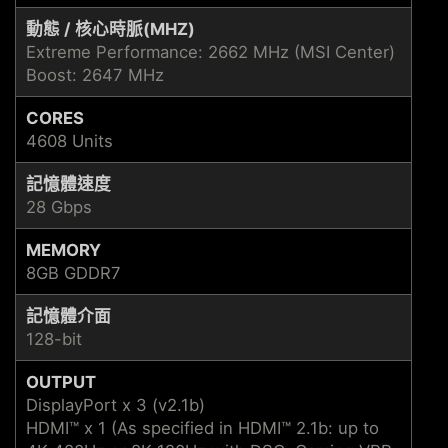
動態 / 核心時脈(MHZ)
Extreme Performance: 2662 MHz (MSI Center)
Boost: 2647 MHz
CORES
4608 Units
記憶體速度
28 Gbps
MEMORY
8GB GDDR7
記憶體介面
128-bit
OUTPUT
DisplayPort x 3 (v2.1b)
HDMI™ x 1 (As specified in HDMI™ 2.1b: up to