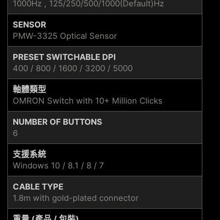
1000Hz , 125/250/500/1000(Default)Hz
SENSOR
PMW-3325 Optical Sensor
PRESET SWITCHABLE DPI
400 / 800 / 1600 / 3200 / 5000
軸體類型
OMRON Switch with 10+ Million Clicks
NUMBER OF BUTTONS
6
支援系統
Windows 10 / 8.1 / 8 / 7
CABLE TYPE
1.8m with gold-plated connector
重量 (產品 / 包裝)