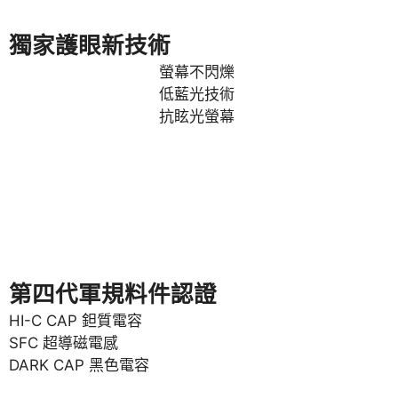
獨家護眼新技術
螢幕不閃爍
低藍光技術
抗眩光螢幕
第四代軍規料件認證
HI-C CAP 鉭質電容
SFC 超導磁電感
DARK CAP 黑色電容