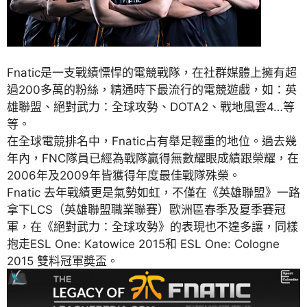
Fnatic是一支戰績慓悍的電競戰隊，在社群媒體上擁有超
過200多萬的粉絲，精通時下最流行的電競遊戲，如：英
雄聯盟、絕對武力：全球攻勢、DOTA2、戰地風雲4…等
等。
在全球電競排名中，Fnatic占有舉足輕重的地位。過去幾
年內，FNC隊員已經為戰隊贏得無數耀眼成績跟榮耀，在
2006年及2009年皆獲得年度最佳戰隊殊榮。
Fnatic 去年戰績更是氣勢如虹，不僅在《英雄聯盟》一路
拿下LCS（英雄聯盟職業聯賽）歐洲區春季及夏季賽冠
軍，在《絕對武力：全球攻勢》的表現也不遑多讓，同樣
抱走ESL One: Katowice 2015和 ESL One: Cologne
2015 雙料冠軍奬盃。