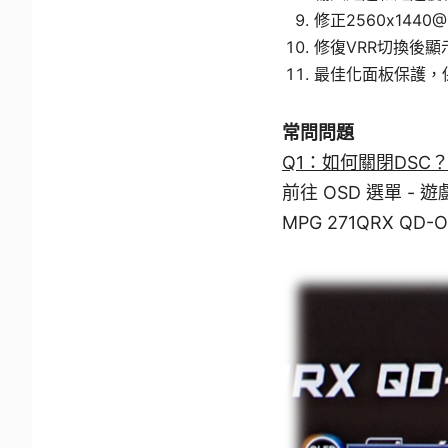
修正2560x1440
修復VRR切換後
最佳化面板保護，
常問問題
Q1：如何關閉DSC
前往 OSD 選單 - 遊戲
MPG 271QRX QD