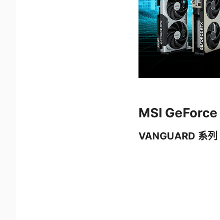
MSI GeFor
VANGUARD 系列