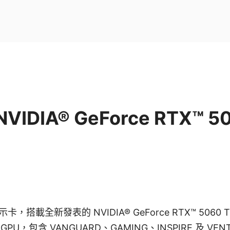
NVIDIA® GeForce RTX™ 
，搭載全新發表的 NVIDIA® GeForce RTX™ 5060 Ti
 GPU，包含 VANGUARD、GAMING、INSPIRE 及 V