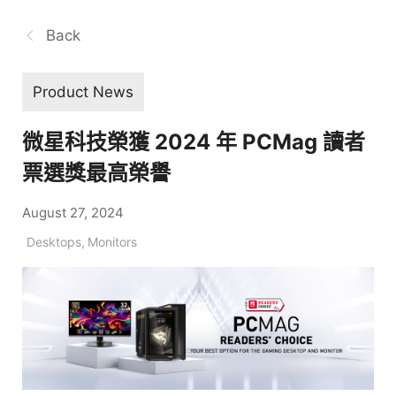
Back
Product News
微星科技榮獲 2024 年 PCMag 讀者
票選獎最高榮譽
August 27, 2024
Desktops
,
Monitors