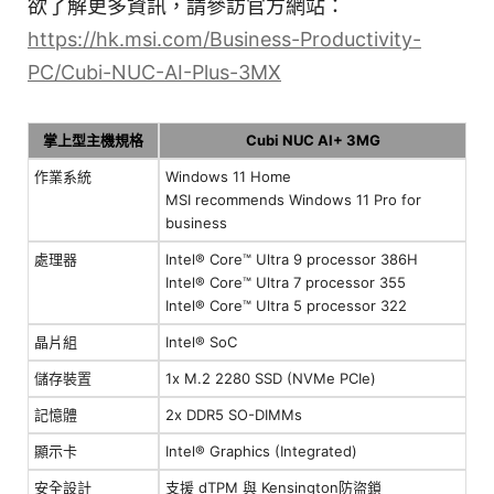
欲了解更多資訊，請參訪官方網站：
https://hk.msi.com/Business-Productivity-
PC/Cubi-NUC-AI-Plus-3MX
掌上型主機規格
Cubi NUC AI+ 3MG
作業系統
Windows 11 Home
MSI recommends Windows 11 Pro for
business
處理器
Intel® Core™ Ultra 9 processor 386H
Intel® Core™ Ultra 7 processor 355
Intel® Core™ Ultra 5 processor 322
晶片組
Intel® SoC
儲存裝置
1x M.2 2280 SSD (NVMe PCIe)
記憶體
2x DDR5 SO-DIMMs
顯示卡
Intel® Graphics (Integrated)
安全設計
支援 dTPM 與 Kensington防盜鎖