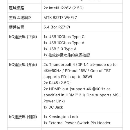
區域網路
2x Intel® I226V (2.5G)
無線區域網路
MTK RZ717 Wi-Fi 7
藍芽裝置
5.4 (for RZ717)
I/O連接埠 (正面)
1x USB 10Gbps Type C
1x USB 10Gbps Type A
1x USB 2.0 Type A
1x 指紋辨識功能的電源按鍵
I/O連接埠 (背面)
2x Thunderbolt 4 (DP 1.4 alt-mode up to
4K@60Hz / PD-out 15W / One of TBT
supports PD-in up to 98W)
2x RJ45 (2.5G)
2x HDMI™ out (support 4K @60Hz as
specified in HDMI™ 2.1/ One supports MSI
Power Link)
1x DC Jack
I/O連接埠 (側面)
1x Kensington Lock
1x External Power Switch Pin Header