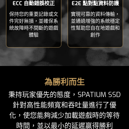
ECC 自動錯誤校正
E2E 點對點資料防護
保持您的重要記錄或文
實現可靠的資料傳輸，
件完好無損，並確保系
並通過增強的系統穩定
統故障時不間斷的遊戲
性幫助您自在地遊戲和
體驗
創作
為勝利而生
秉持玩家優先的態度，SPATIUM SSD
針對高性能頻寬和吞吐量進行了優
化，使您能夠減少加載遊戲時的等待
時間，並以最小的延遲贏得勝利