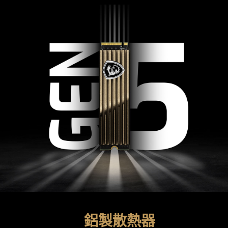
鋁製散熱器