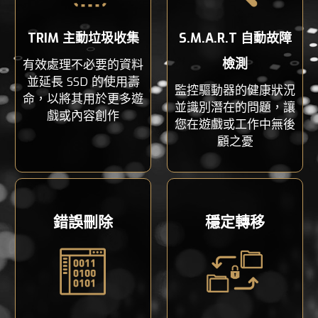
TRIM 主動垃圾收集
S.M.A.R.T 自動故障
檢測
有效處理不必要的資料
並延長 SSD 的使用壽
監控驅動器的健康狀況
命，以將其用於更多遊
並識別潛在的問題，讓
戲或內容創作
您在遊戲或工作中無後
顧之憂
錯誤刪除
穩定轉移