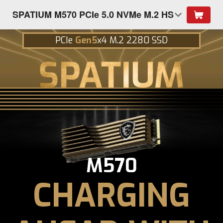
SPATIUM M570 PCIe 5.0 NVMe M.2 HS
PCIe
Gen5
x4 M.2 2280 SSD
M570
CHARGING