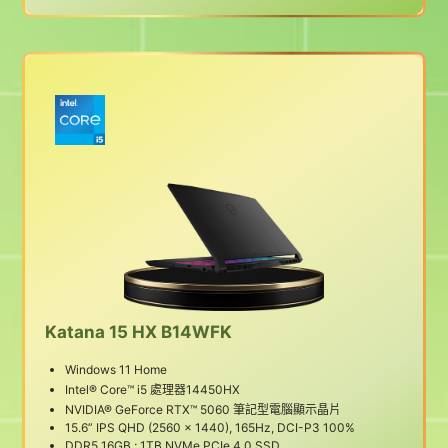
Katana 15 HX B14WFK
Windows 11 Home
Intel® Core™ i5 處理器14450HX
NVIDIA® GeForce RTX™ 5060 筆記型電腦顯示晶片
15.6” IPS QHD (2560 x 1440), 165Hz, DCI-P3 100%
DDR5 16GB ; 1TB NVMe PCIe 4.0 SSD