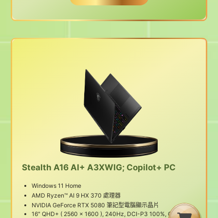
Stealth A16 AI+ A3XWIG; Copilot+ PC
Windows 11 Home
AMD Ryzen™ AI 9 HX 370 處理器
NVIDIA GeForce RTX 5080 筆記型電腦顯示晶片
16" QHD+ ( 2560 x 1600 ), 240Hz, DCI-P3 100%, OLED