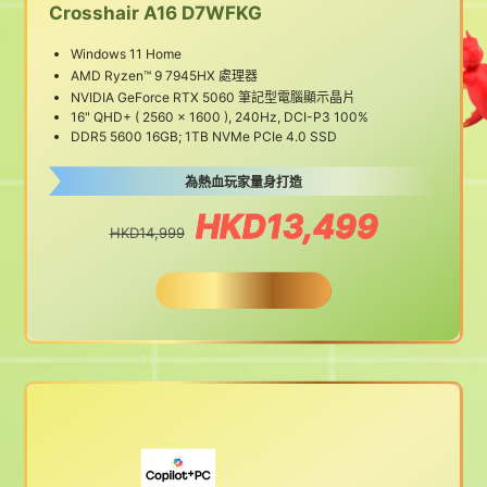
Crosshair A16 D7WFKG
Windows 11 Home
AMD Ryzen™ 9 7945HX 處理器
NVIDIA GeForce RTX 5060 筆記型電腦顯示晶片
16" QHD+ ( 2560 x 1600 ), 240Hz, DCI-P3 100%
DDR5 5600 16GB; 1TB NVMe PCIe 4.0 SSD
為熱血玩家量身打造
HKD13,499
HKD14,999
BUY NOW