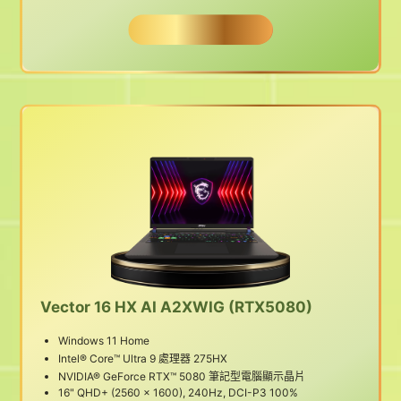
BUY NOW
Vector 16 HX AI A2XWIG (RTX5080)
Windows 11 Home
Intel® Core™ Ultra 9 處理器 275HX
NVIDIA® GeForce RTX™ 5080 筆記型電腦顯示晶片
16" QHD+ (2560 x 1600), 240Hz, DCI-P3 100%