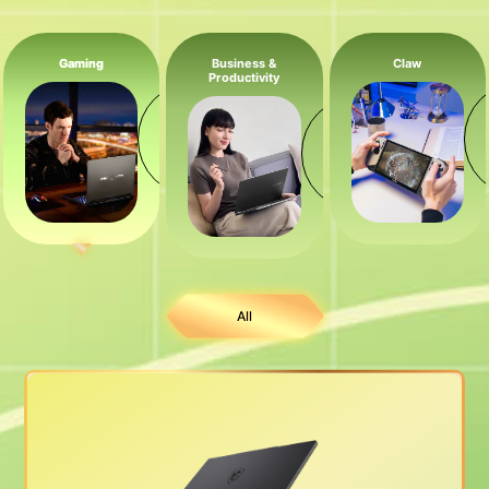
Gaming
Business &
Claw
Productivity
All