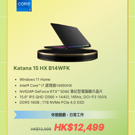
Katana 15 HX B14WFK
Windows 11 Home
Intel® Core™ i7 處理器14650HX
NVIDIA® GeForce RTX™ 5060 筆記型電腦顯示晶片
15.6” IPS QHD (2560 x 1440), 165Hz, DCI-P3 100%
DDR5 16GB ; 1TB NVMe PCIe 4.0 SSD
休閒遊戲、日常工作
HK$12,499
HK$13,999