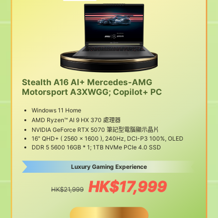
Stealth A16 AI+ Mercedes-AMG
Motorsport A3XWGG; Copilot+ PC
Windows 11 Home
AMD Ryzen™ AI 9 HX 370 處理器
NVIDIA GeForce RTX 5070 筆記型電腦顯示晶片
16" QHD+ ( 2560 x 1600 ), 240Hz, DCI-P3 100%, OLED
DDR 5 5600 16GB * 1; 1TB NVMe PCIe 4.0 SSD
Luxury Gaming Experience
HK$17,999
HK$21,999
BUY NOW