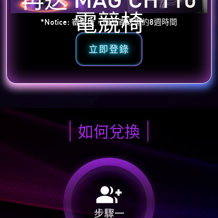
電競椅
*Notice: 審畢後，贈品寄送需約8週時間
立即登錄
如何兌換
group_add
步驟一