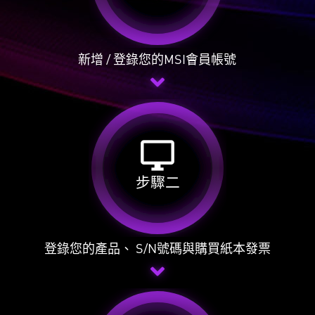
新增 / 登錄您的MSI會員帳號
desktop_windows
步驟二
登錄您的產品、 S/N號碼與購買紙本發票