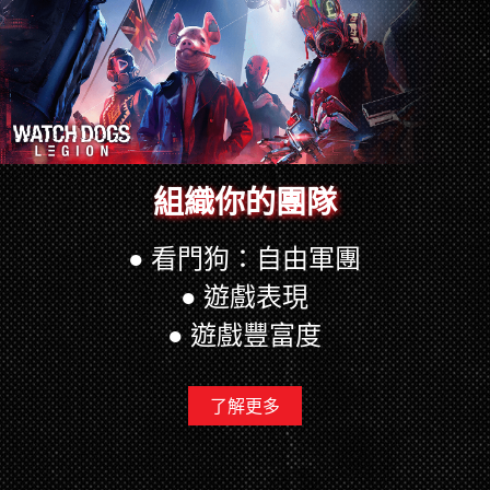
組織你的團隊
● 看門狗：自由軍團
● 遊戲表現
● 遊戲豐富度
了解更多