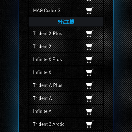
MAG Codex S
9代主機
Trident X Plus
Trident X
Infinite X Plus
Infinite X
Trident A Plus
Trident A
Infinite A
Trident 3 Arctic