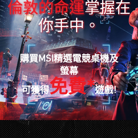
掌握在
倫敦的命運
你手中。
購買MSI精選電競桌機及
螢幕
免費*
可獲得
遊戲!