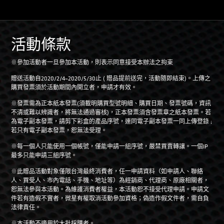
活動條款
※參加活動者一旦參加本活動，則表示同意接受本辦法之拘束
贈送活動自2020/2/4~2020/5/30止 ( 贈品提前送完，活動隨即結束)。上傳之
購買發票須於活動期間內開立者，申請才有效。
※發票需為正本紙本發票(須載明購買型號明細、購買日期、發票號碼，資訊
不清或難以辨識者，將無法通過審核)，正本發票須含發票章之紙本發票。若
為電子副本發票，請剪下彩盒的產品序號，連同電子副本發票一同上傳登錄 ;
若只有電子副本發票，恕無法受理。
※每一個人只能使用一個帳號，僅能申請一組序號，嚴禁買賣轉讓。一個IP
最多只能申請三組序號。
※此贈品活動對象僅限台灣最終消費者，任一申請資料（如申請人、聯絡
人、買受人、市內電話、手機、地址等）為經銷商、代理商、原廠相關者，
恕無法參與本活動。為維護消費者權益，本活動恕不接受代理申請。申請文
件若有造假不實者，微星有權取消活動參加資格；偽造作假文件者，需自負
法律責任。
※本活動不適用於大批採購者。