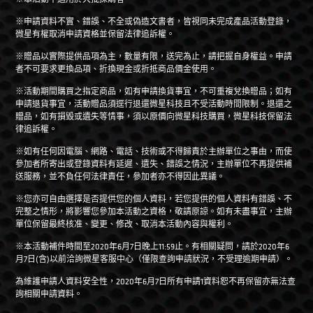
※申請資料不實、錯誤、不全或偽造文書者，皆視同未完成產品活動登錄，
微星有權取消申請資格並保留法律追訴權。
※贈品以實際提供品項為主，數量有限，送完為止，請把握自身權益。申請
者不可要求更換品項、折換現金或折抵商品價金使用。
※活動期間購買之指定商品，如有申請換貨事宜，不可重複兌換贈品；如有
申請退貨事宜，活動贈品須逕行退還微星科技且不受活動時間限制。退還之
贈品，如有損毀或遺失等情事，須以原價向微星科技購買，微星科技保留法
律追訴權。
※如有任何因電腦、網路、電話、技術或不得歸責於主辦單位之事由，而使
參加者所寄出或登錄資料有延遲、遺失、錯誤之情況，主辦單位不再提供補
送服務，並不負任何法律責任，參加者亦不得因此異議。
※您亦可自由選擇是否提供您的個人資料，若您提供的個人資料有錯誤、不
完整之情形，將影響您參加本活動之資格，敬請原諒。如有未盡事宜，主辦
單位保留最終核准、變更、修改、取消本活動內容與權利。
※本活動補件時間至2020年6月7日晚上11:59止。有相關疑問，請於2020年6
月7日(含)以前洽詢微星客服中心（僅限查詢申請狀況，不受理逾期申請）。
為維護申請人資料安全性，2020年6月7日所有申請1資料恕不再保留亦無法查
詢相關申請資料。