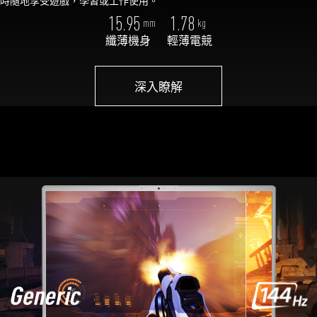
時隨地享受遊戲，學習或工作使用。
15.95
1.78
mm
kg
纖薄機身
輕薄電競
深入瞭解