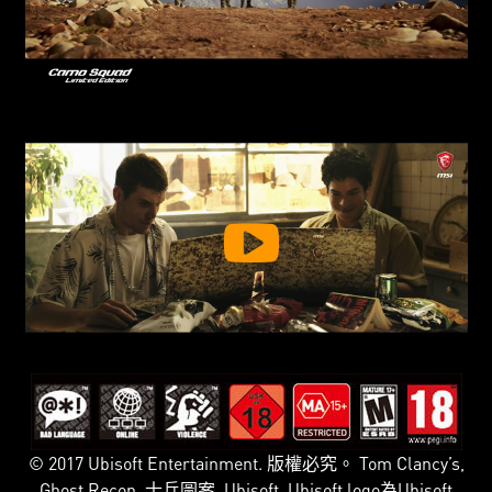
© 2017 Ubisoft Entertainment. 版權必究。 Tom Clancy’s,
Ghost Recon, 士兵圖案, Ubisoft, Ubisoft logo為Ubisoft