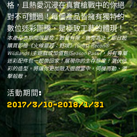
格，且熱愛沉浸在真實槍戰中的你絕
對不可錯過！每個產品皆擁有獨特的
數位迷彩圖騰，是極致工藝的體現！
本產品為期間限量款，數量有限、售完為止。即日起
購買即贈《火線獵殺：野境》(Ghost Recon®
Wildlands )主遊戲或加值包(Season Pass )，另有專屬
迷彩配件包一起帶回家！展現你的生存態度！潛伏迷
彩的造型，將讓你更加融入遊戲當中，伺機而動、游
擊殺敵。
活動期間
2017/3/10~2018/1/31