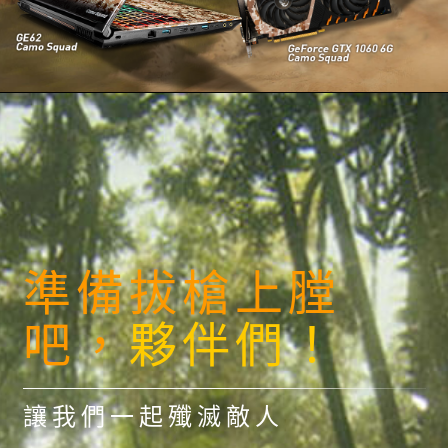
準備拔槍上膛
吧，
夥伴們！
讓我們一起殲滅敵人