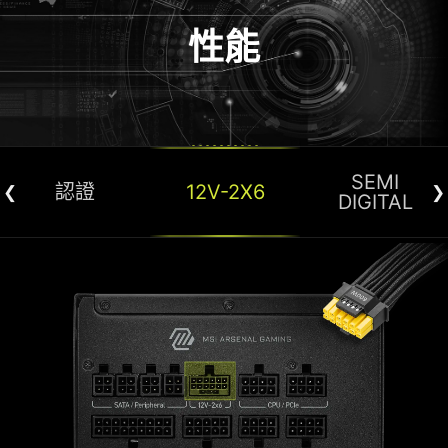
性能
SEMI
認證
12V-2X6
DIGITAL
GOLD 認證
SEMI 數位
此電源供應器配備 IC 控制 PFC 和 LLC，大幅
電源供應器的效能對整體功耗有著重要影響。
提升精確度。此架構可動態調整管理，提供更穩
Gold 認證作為能源效率的可靠指標，確保電源
供應器在降低能耗的同時，提供更高效的運作表
定且高效的電力輸出。
現