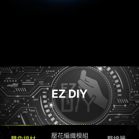
EZ DIY
壓花編織模組
雙色線材
整線器