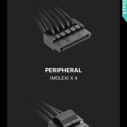
Feedbac
*Images are for reference for cable numbers only;
appearance may differ from the actual product.
PERIPHERAL
(MOLEX) X 4