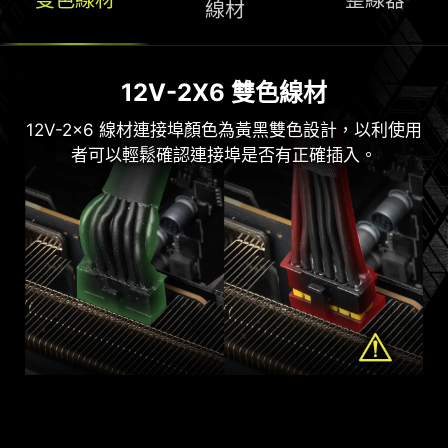
ULTIMATE PROOF PSU
線材
其輸出接口符合 Intel PSDG（電源供應器設計指
南）ATX 3.1 標準，能夠承受高達 2 倍的總功率峰
12V-2X6 雙色線材
值及 3 倍的 GPU 功率峰值。
壓花編織模組線材
整線器
12V-2x6 線材連接埠顏色為黃黑雙色設計，以利使用
採用高品質材料提升線材的柔軟性與可彎曲性，流線
預先安裝的整線器讓使用者更加方便，同時還可依據
者可以輕鬆確認連接埠是否有正確插入。
啞光黑設計不僅提升外觀，還讓用戶的線材管理變得
自己需求自由調整。
更加簡便。