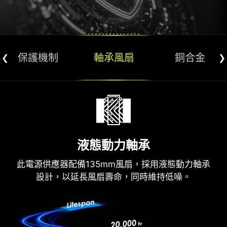
保護機制
軸承風扇
銅合金
保護機制
銅合金連接端子
型數
為確保整個系統安全穩定，電源供應器配置多重保護
此
線材連接埠採用銅合金連接端子，可在電流激增
機制，讓您使用更安心無憂。
液態動力軸承
時提供更安全的電源供應。
High-density Cover
OCP
OTP
此電源供應器配備135mm風扇，採用液態動力軸承
Copper Wire
設計，以延長風扇壽命，同時維持低噪。
OPP
SCP
更安全的保護
OVP
UVP
線材內部銅線到外部高密度編織包覆均通過UL認證，