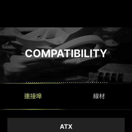
ons
GP
COMPATIBILITY
連接埠
線材
面支
為
1 X
ATX
式。
援
ATX