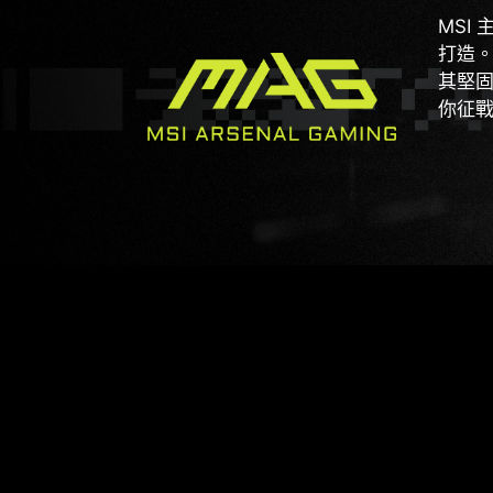
MSI
打造
其堅
你征