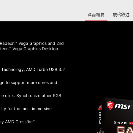
產品概要
規格敘述
 Radeon™ Vega Graphics and 2nd
adeon™ Vega Graphics Desktop
I Technology, AMD Turbo USB 3.2
gn to support more cores and
one click. Synchronize other RGB
ity for the most immersive
ay AMD Crossfire™