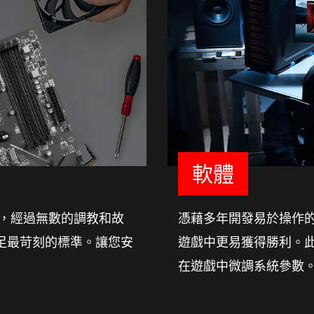
軟體
計，經過無數的調教和故
憑藉多年開發易於操作的
足最苛刻的標準。讓您安
遊戲中更易獲得勝利。此
在遊戲中微調系統參數