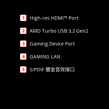
High-res HDMI™ Port
AMD Turbo USB 3.2 Gen2
Gaming Device Port
GAMING LAN
S/PDIF 鍍金音效接口