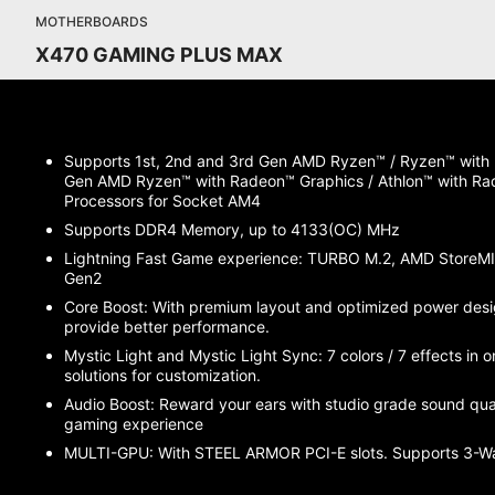
MOTHERBOARDS
X470 GAMING PLUS MAX
Supports 1st, 2nd and 3rd Gen AMD Ryzen™ / Ryzen™ with
Gen AMD Ryzen™ with Radeon™ Graphics / Athlon™ with R
Processors for Socket AM4
Supports DDR4 Memory, up to 4133(OC) MHz
Lightning Fast Game experience: TURBO M.2, AMD StoreM
Gen2
Core Boost: With premium layout and optimized power desi
provide better performance.
Mystic Light and Mystic Light Sync: 7 colors / 7 effects in 
solutions for customization.
Audio Boost: Reward your ears with studio grade sound qual
gaming experience
MULTI-GPU: With STEEL ARMOR PCI-E slots. Supports 3-W