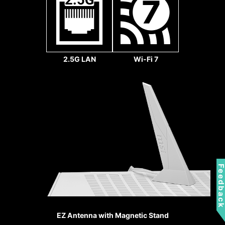
2.5G LAN
Wi-Fi 7
Sys Fan
強化焊接點
MSI PCI-E 插槽上搭載鋼鐵
裝甲，增加多處焊點來鞏固
並提供更強的保護力，以避
免高端顯示卡重量過重而造
Feedbac
成PCI-E插槽的損壞。鋼鐵
裝甲還能保護PCI-E插槽的
傳輸訊號免受電磁波的干
擾，提供玩家更好的遊戲體
EZ Antenna with Magnetic Stand
Pump Fan
驗。