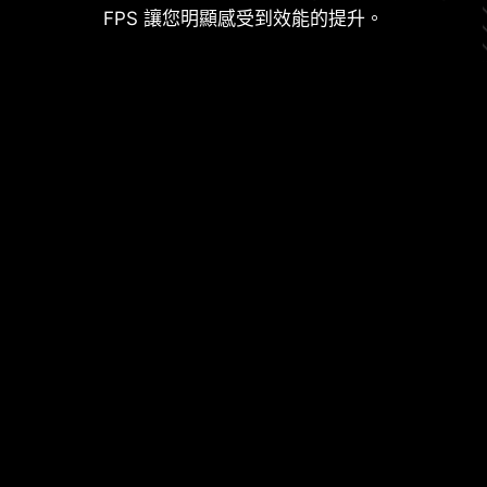
FPS 讓您明顯感受到效能的提升。
後 & 前 USB 連接埠
電源相位的接地架構
電源相位的接地架構是微星獨家設計。這項專利設
計能夠抑制電源相位所產生的電磁干擾（EMI），並
有助於有效地將熱能傳導到具有接地特性的銅平
面。