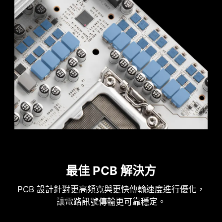
用實心針腳設計。實心針腳設計優勢在於處理高電
流負載時，能更安全穩定地將 12V 電力傳輸至處理
器。
實心針腳電源連接埠的優勢
MSI DRIVER UTILITY INSTALLER
提升穩定性：較大的接觸面積，強化電力傳
一連接到網路，MSI Driver Utility Installer 將自動
輸的穩定性。
檢測並顯示合適的驅動程序和實用程序，您只需點
低阻抗：實心針腳擁有低阻抗優勢，實現高
擊幾下即可下載和安裝
Learn more
效電流傳輸。
強韌耐用：實心針腳設計具有出色的耐用
* 請確保連接到網路，否則 Driver Utility Installer 不會自
性，能夠應對嚴苛的使用環境。
動啟動。
* MSI Driver Utility Installer 將會內建在 Windows 11
適用於高電流應用。
最佳 PCB 解決方
build 22H2 中。
PCB 設計針對更高頻寬與更快傳輸速度進行優化，
雙重防靜電保護
讓電路訊號傳輸更可靠穩定。