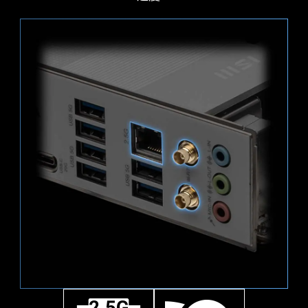
載，比敵人更具優勢
LIGHTNING GEN 5 PCI-E
1x
提供 x16 插槽介面，頻寬可達到 128 GB/s，
是上一代速度的兩倍
128
MSI 風扇接頭可自動檢測風扇將以直流或PWM哪種
PCIE 5.0 插槽焊接工
Gbps
模式運行，視情況隨時調整風扇轉速和進行降噪。
PCI-E 插槽採用先進的 SMT 焊接工藝（Surface
Hysteresis也能使系統風扇的運轉更為流暢，並確
2x
Mount Technology），降低雜訊干擾和電噪聲、充
保系統隨時處於安靜的狀態之中。
分支援更高頻寬和傳輸速度的 PCI-E 5.0 訊號
64
Gbps