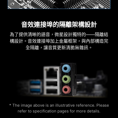
Creation Boost
AI Boost
MSI AI Engine可自動調整設定並套用到您的應用程
式上。
音效連接埠的隔離架構設計
火焰
呼吸
為了提供清晰的語音，微星設計獨特的——隔離結
構設計。音效連接埠加上金屬框架，與內部構造完
全隔離，讓音質更新清脆無雜訊。
AIDA64 EXTREME 獨家版本
微星主機板提供AIDA64 Extreme 獨家版本60 天免
費試用。 AIDA64 Extreme 是一款電腦軟硬體偵測
診斷軟體。通過該軟體，您可以在電腦上監控作業
處理器溫度
色環
系統、主機板、CPU、BIOS…等相關詳細資訊，並
一鍵CPU超頻可自動優化處理器性能，即時調整至
可儲存CSV、HTML 等多種格式文件。
最佳狀態。
* The image above is an illustrative reference. Please
refer to specification pages for more details.