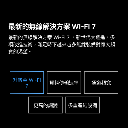
PCIE 拓源架構設計
最新的無線解決方案 WI-FI 7
獨家PCIE 拓源架構設計，為高階顯示卡提供更穩
最新的無線解決方案 Wi-Fi 7 ，新世代大躍進，多
定、更安全的專用電源，為未來 AI 運算智能世代做
項改進技術，滿足時下越來越多無線裝備對龐大頻
好準。
相容機殼列表
寬的渴望。
升級至 Wi-Fi
資料傳輸速率
通道頻寬
7
更高的調變
多重連結設備