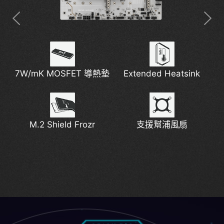
7W/mK MOSFET 導熱墊
2x 8 Pin 電源連接埠
Thunderbolt 4
Extended Heatsink
2.5G 網路解決方案
數位 PWM
M.2 Shield Frozr
新一代 Wi-Fi 7
預裝 I/O 遮蓋
拓源架構設計
支援幫浦風扇
支援 DDR5
Lightning Gen 5
EZ Conn 設計