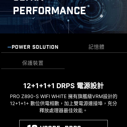
風扇接頭，讓整個裝機過程更加簡單。
XMP
PERFORMANCE
從預設的XMP資料夾中選擇，並可
自動超頻相容的DDR記憶體。
多款功能為您的運算體驗注入人工智能，實現更智
慧的即時優化。 MSI Center 介面簡潔清楚，讓您輕
POWER SOLUTION
記憶體
鬆訂義並管理電腦設定。例如: AI 引擎能根據您使用
的應用程式自動調整設定，確保流暢的效能表現。
保護裝置
12+1+1+1 DRPS 電源設計
瞬態電壓抑制器 (TVS) )
支援高性能DDR5
PRO Z890-S WIFI WHITE 擁有旗艦級VRM設計的
瞬態電壓抑制器 (TVS) 是用於防止電壓過高的安全
最新的 DDR5 記憶體支援，為 DDR 性能邁進一大步
裝置。微星所有主機板均配置 TVS。當電壓異常升
12+1+1+ 數位供電相數，加上雙電源連接埠，充分
! PRO Z890-S WIFI WHITE 結合獨家 SMT焊接工
防刮保護
高時，TVS從高阻狀態切換到低阻狀態，將過高的
釋放處理器最佳效能。
藝和 MSI Memory Boost 技術，為您激發世界級的
電壓轉移到地上，有助於防止高電壓引起的電路損
記憶體性能。
壞。 .