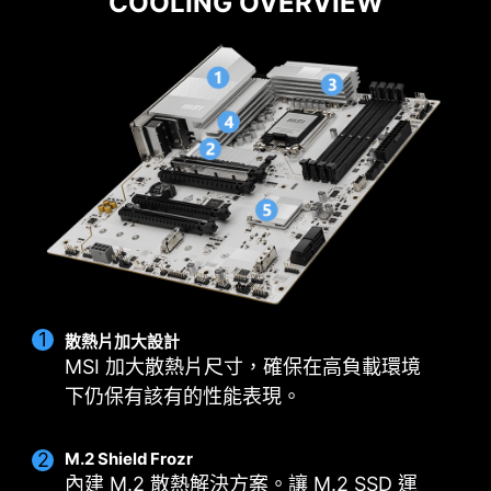
COOLING OVERVIEW
p class="msiText">Cooling Wizard 是一個全面的
DIY 2.0 – 整合系統環境
風扇設定管理解決方案，並適用於所有 MSI 產品。
排針配置在最佳的位置 (包含專用的水泵供電接
不論是系統風扇、PWM/DC 風扇還是幫浦…等，都
頭)，並可以連接 MSI 散熱器和機殼，進行整合同
可自行調整，讓性能和噪音達到自己可以接受的平
步。
衡點，只需一鍵即可輕鬆控制。
MULTIPLE PROFILES
SMART FAN &
MANUAL FAN
散熱片加大設計
MSI 加大散熱片尺寸，確保在高負載環境
下仍保有該有的性能表現。
M.2 Shield Frozr
內建 M.2 散熱解決方案。讓 M.2 SSD 運