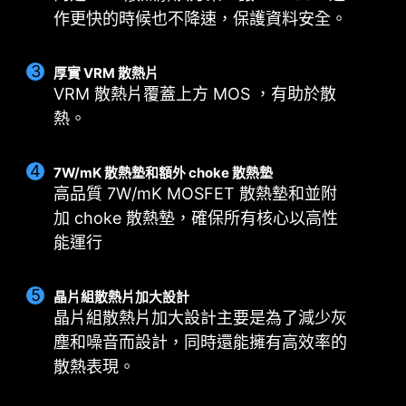
作更快的時候也不降速，保護資料安全。
厚實 VRM 散熱片
智能風扇和手動風扇
多情境設定
使用情境
VRM 散熱片覆蓋上方 MOS ，有助於散
熱。
Smart Fan
最多可儲存 5 組不同情境設定檔
Follow MSI Center 模
用戶可設定四組溫度與風扇轉速節點，並允許手動
根據使用的情境，自動調整風扇設定。
調整溫度曲線。
7W/mK 散熱墊和額外 choke 散熱墊
BIOS 模
高品質 7W/mK MOSFET 散熱墊和並附
手動風扇
在 BIOS 中調整風扇設定。
加 choke 散熱墊，確保所有核心以高性
允許用戶手動設定風扇轉速百分比
自定義
能運行
允許玩家自行定義風扇設定。
CPU 散熱器
水冷散熱器
晶片組散熱片加大設計
3A 供電 / 支援自動檢測
晶片組散熱片加大設計主要是為了減少灰
塵和噪音而設計，同時還能擁有高效率的
散熱表現。