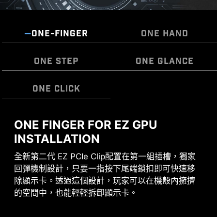
ONE-FINGER
ONE HAND
ONE STEP
ONE GLANCE
ONE CLICK
ONE FINGER FOR EZ GPU
微星 EZ 天線，不需旋轉即可緊密接上，輕鬆完成安
組裝主機板過程中不再需要額外安裝 I/O 遮蓋。也
EZ OOVERCLOCKING
裝
因預裝內建設計，可以更貼合、堅固，提供最好的
INSTALLATION
雖然超頻對某些人來說可能過於複雜，但 MSI Click
保護力。
全新第二代 EZ PCIe Clip配置在第一組插槽，獨家
BIOS X 設計多款一鍵超頻功能，就是要讓處理器和
回彈機制設計，只要一指按下尾端鎖扣即可快速移
記憶體超頻變得更簡單，不再需要複雜設定，即使
除顯示卡。透過這個設計，玩家可以在機殼內擁擠
沒有理工背景的玩家也能輕鬆提升系統性能。
的空間中，也能輕輕拆卸顯示卡。