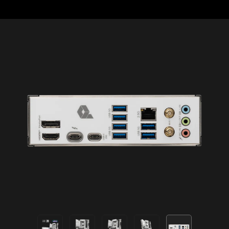
閃焰
娛樂
選擇使用 NORTON 360 DELUXE
加入網路安全
流星
預設
為您的設備提供多層保護、線上隱私功能包含安全
VPN，以及暗網監測，並全數整合在單一解決方案
中。使用 MSI 主機板，即可免費試用Norton 360
輕鬆延伸您的RGB體驗
Deluxe 60 天。
利用 Mystic Light 擴充插槽，可以增添RGB 燈條或
其他 RGB裝置設備。Mystic Light 軟體直覺式介
提供高達50 GB雲端備份空間
面，更方便您操作控制，無需再另外單購RGB控制
即時威脅防護和智慧型防火牆
器。
密碼管理員