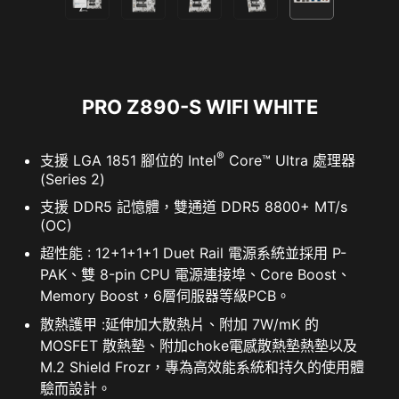
PC SafeCam
同步週邊裝置
A-RAINBOW V2
PRO Z890-S WIFI WHITE
®
支援 LGA 1851 腳位的 Intel
Core™ Ultra 處理器
(Series 2)
支援 DDR5 記憶體，雙通道 DDR5 8800+ MT/s
(OC)
超性能 : 12+1+1+1 Duet Rail 電源系統並採用 P-
PAK、雙 8-pin CPU 電源連接埠、Core Boost、
Memory Boost，6層伺服器等級PCB。
MSI 試用優惠不適用於現有的諾頓客戶。如果您已訂購諾
支援 5V 可編程 RGB 裝置，同時可相容 ARGB
散熱護甲 :延伸加大散熱片、附加 7W/mK 的
頓方案，則需要選擇退出訂購才有資格享受此優惠。有關
Gen2 / Gen1 設備。
MOSFET 散熱墊、附加choke電感散熱墊熱墊以及
重要的訂閱、訂價和優惠詳情，請參閱 NortonLifeLock 許
* Gen2 設備僅支援 7 種 RGB 燈效
M.2 Shield Frozr，專為高效能系統和持久的使用體
可和服務協議。 NortonLifeLock 產品和服務隱私聲明。
驗而設計。