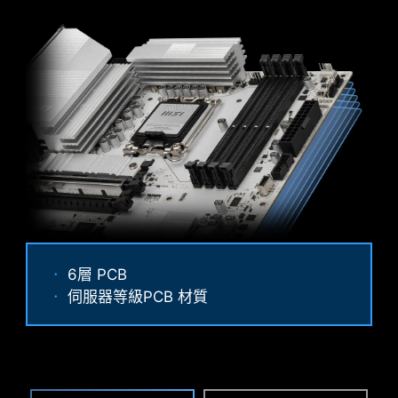
防鏽不鏽鋼 IO 保護蓋
加上額外一層海綿和防鏽不銹鋼 IO 保護蓋，減少靜
Performance Mode、Benchmark
電和系統的電磁輻射噪音，與傳統 IO 保護蓋相較，
6層 PCB
Mode、Memtest Mode 與 High
更耐用。
伺服器等級PCB 材質
Efficiency Mode為使用者提供靈活的選
擇，能快速找出符合需求與記憶體超頻能
力的最佳設定。