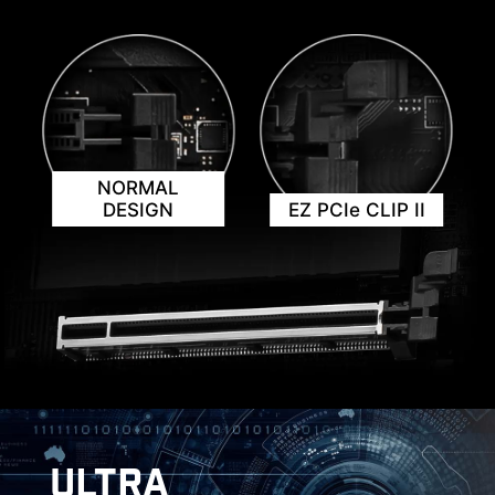
EZ 除錯燈
主機板上 LED 除錯指示燈，可快速顯示問題根源，
以便您準確判斷並重新啟動運行。
微星 EZ 天線，不需旋轉即可緊密接上，輕鬆完成安
NORMAL
裝
DESIGN
EZ PCIe CLIP II
CREATION BOOST
一鍵CPU超頻可自動優化處理器性
能，即時調整至最佳狀態。
EZ MOUNTING
AI BOOST
MSI主機板電路區域清楚標示機殼螺絲鎖點須避開的
EZ CONN 設計 (JAF_1)
智能演算法能提升 NPU 效能，在額
位置，讓此區域淨空。每個螺絲孔都有附加保護
外運算能力時，提供最佳的 AI 性
MSI 獨家 JAF_1 接頭可讓 MPG EZ120 ARGB 風扇
漆，防止零組件刮傷或損壞主機板。
能。*需搭配相容處理器啟用。"
只要一條線材即可。此外，JAF_1 接頭也可通過專用
ULTRA
的 1對2 EZ Conn線材轉換成額外的ARGB Gen 1 和