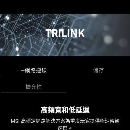
EXCLUSIVE EZ CONN.
系統風扇
- JAF_1
支援自動檢測
2A 供電（風扇）/ 專門
支援 MSI 零組件。
TRILINK
了解更多
Frozr AI 散熱系統針對CPU 與GPU 溫度進行調校。
AI 系統會偵測CPU 和GPU 的溫度，自動調整系統
風扇的轉速，確保最佳效能。
多功能風扇連接埠
網路連線
儲存
MSI 風扇連接埠擁有多用途，既可作為幫浦連接
埠，也可作為風扇連接埠。此連接埠會自動偵測是
擴充性
否為幫浦或PWM/DC 風扇，其獨特的灰色設計，更
容易辨識。
搭載第二代鋼鐵裝 LIGHTNING GEN
因應未來的快速儲存技術
高頻寬和低延遲
5 PCI-E
MSI PRO 主板支援所有最新的儲存技術標準，用戶
MSI 高穩定網路解決方案為重度玩家提供極速傳輸
可以自由選擇極速存儲裝置。更快速啟動遊戲、下
速度。