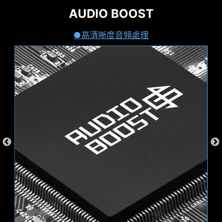
27W 電力發送
AUDIO BOOST
MSI CENTER
微星全新設計的 CLICK BIOS X 提供美觀更友善使
盡情揮灑彩色世界
提供高達 27W 的快速充電
用體驗，讓玩家可以更快速存取和調整系統配置。
MSI 全新的MSI Center 將MSI 所有軟體整合到一個
透過 MSI Center 的 Mystic Light 工具，為你的桌
高清晰度音頻處理
應用程序中。進一步控制主機板功能，以釋放無限
機增添色彩和充滿活力的 RGB 燈效。擁有上百萬種
EZ 模式
可能性。
預設模式
顏色選擇與多樣炫酷的 LED 效果，任您選、任您
配、自由隨意
AI Engine
Mystic Light
搭載前置式TYPE-C
MSI PRO 主板支援前置 USB Type-C介面，使遊戲
玩家可以連接最新的 USB 裝置。並可配合 MSI 機
殼一起建構系統主機，可獲得最便捷的體驗。
波浪
穩重