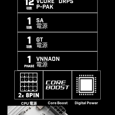
12
Vcore DRPS
P-PAK
XMP
MEMORY
SMT
項數
SUPPORT
BOOST
PROCESS
1
SA
MSI AI Boost提供三階段 NPU 超頻功能，讓使用者
電源
根據自身需求調整 NPU 的性能表現。此功能操作簡
項數
單，讓 NPU 超頻變得便利且易於上手，輕鬆提升
1
GT
NPU 的運算效能。經 MSI 超頻實驗室測試，AI
電源
Boost 可實現高達 27% 的性能提升，大幅優化 AI
項數
計算相關任務，是提升主機板效能的絕佳利器。
ADDITIONAL ARGB
ADDITIONAL FAN
1
HEADER
HEADER
VNNAON
電源
PHASE
MEMORY EXTENSION MODE
Memory Extension Mode提供優化的記憶體參數，
在相同頻率下提升記憶體效能，實現更低延遲與更
高性能。此外，Memory Extension Mode 還可結
區域淨空
實心針腳設計
Core Boost
Digital Power
CPU 電源
合 XMP 配置，最大化記憶體頻率，讓使用者輕鬆找
MSI 主機板 4-pin、8-pin 和 24-pin 電源接頭均採
到最符合需求的最佳設定。