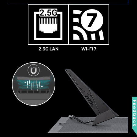
2.5G LAN
Wi-Fi 7
Sys Fan
強化焊接點
MSI PCI-E 插槽上搭載鋼鐵
裝甲，增加多處焊點來鞏固
並提供更強的保護力，以避
Feedbac
免高端顯示卡重量過重而造
成PCI-E插槽的損壞。鋼鐵
裝甲還能保護PCI-E插槽的
傳輸訊號免受電磁波的干