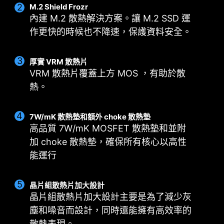
M.2 Shield Frozr
內建 M.2 散熱解決方案。讓 M.2 SSD 運
作更快的時候也不降速，保護資料安全。
厚實 VRM 散熱片
智能風扇和手動風扇
多情境設定
使用情境
VRM 散熱片覆蓋上方 MOS ，有助於散
熱。
Smart Fan
最多可儲存 5 組不同情境設定檔
Follow MSI Center 模
用戶可設定四組溫度與風扇轉速節點，並允許手動
根據使用的情境，自動調整風扇設定。
調整溫度曲線。
7W/mK 散熱墊和額外 choke 散熱墊
BIOS 模
高品質 7W/mK MOSFET 散熱墊和並附
手動風扇
在 BIOS 中調整風扇設定。
允許用戶手動設定風扇轉速百分比
加 choke 散熱墊，確保所有核心以高性
自定義
能運行
允許玩家自行定義風扇設定。
CPU 散熱器
水冷散熱器
3A 供電 / 支援自動檢測
晶片組散熱片加大設計
晶片組散熱片加大設計主要是為了減少灰
塵和噪音而設計，同時還能擁有高效率的
散熱表現。