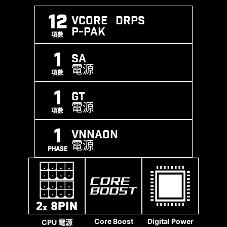
電壓轉移到地上，有助於防止高電壓引起的電路損
能。
壞。 .
12
Vcore DRPS
USB 傳輸速度識別
P-PAK
XMP
MEMORY
SMT
項數
SUPPORT
BOOST
PROCESS
1
SA
MSI AI Boost提供三階段 NPU 超頻功能，讓使用者
電源
根據自身需求調整 NPU 的性能表現。此功能操作簡
項數
單，讓 NPU 超頻變得便利且易於上手，輕鬆提升
1
GT
NPU 的運算效能。經 MSI 超頻實驗室測試，AI
電源
Boost 可實現高達 27% 的性能提升，大幅優化 AI
項數
計算相關任務，是提升主機板效能的絕佳利器。
ADDITIONAL ARGB
ADDITIONAL FAN
1
HEADER
HEADER
VNNAON
電源
PHASE
MEMORY EXTENSION MODE
Memory Extension Mode provides optimized
memory parameters for enhanced capability at
the same frequency, achieving lower latency
區域淨空
實心針腳設計
Core Boost
Digital Power
CPU 電源