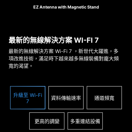
擾，提供玩家更好的遊戲體
Pump Fan
EZ Antenna with Magnetic Stand
驗。
PCIE 拓源架構設計
最新的無線解決方案 WI-FI 7
獨家PCIE 拓源架構設計，為高階顯示卡提供更穩
最新的無線解決方案 Wi-Fi 7 ，新世代大躍進，多
定、更安全的專用電源，為未來 AI 運算智能世代做
項改進技術，滿足時下越來越多無線裝備對龐大頻
好準。
相容機殼列表
。
寬的渴望。
升級至 Wi-Fi
資料傳輸速率
通道頻寬
7
更高的調變
多重連結設備