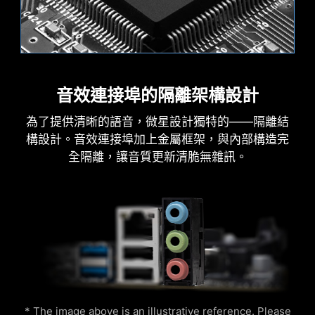
Creation Boost
AI Boost
MSI AI Engine可自動調整設定並套用到您的應用程
式上。
音效連接埠的隔離架構設計
火焰
呼吸
為了提供清晰的語音，微星設計獨特的——隔離結
構設計。音效連接埠加上金屬框架，與內部構造完
全隔離，讓音質更新清脆無雜訊。
AIDA64 EXTREME 獨家版本
微星主機板提供AIDA64 Extreme 獨家版本60 天免
費試用。 AIDA64 Extreme 是一款電腦軟硬體偵測
診斷軟體。通過該軟體，您可以在電腦上監控作業
處理器溫度
色環
系統、主機板、CPU、BIOS…等相關詳細資訊，並
一鍵CPU超頻可自動優化處理器性能，即時調整至
可儲存CSV、HTML 等多種格式文件。
最佳狀態。
* The image above is an illustrative reference. Please