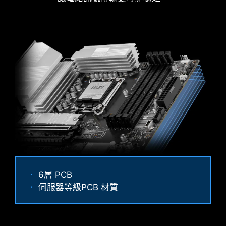
防鏽不鏽鋼 IO 保護蓋
加上額外一層海綿和防鏽不銹鋼 IO 保護蓋，減少靜
電和系統的電磁輻射噪音，與傳統 IO 保護蓋相較，
6層 PCB
更耐用。
伺服器等級PCB 材質
Performance Mode, Benchmark Mode,
Memtest Mode and High Efficiency