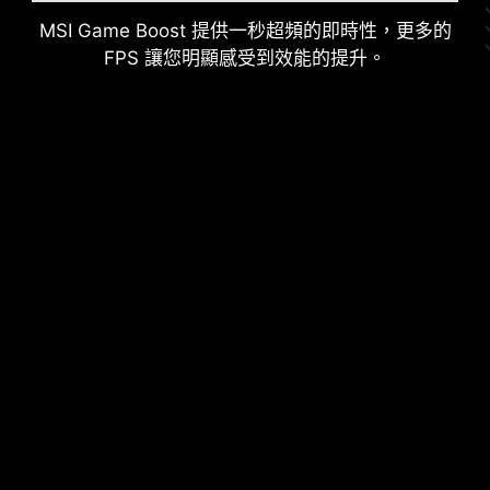
MSI Game Boost 提供一秒超頻的即時性，更多的
FPS 讓您明顯感受到效能的提升。
後 & 前 USB 連接埠
電源相位的接地架構
電源相位的接地架構是微星獨家設計。這項專利設
計能夠抑制電源相位所產生的電磁干擾（EMI），並
有助於有效地將熱能傳導到具有接地特性的銅平
面。