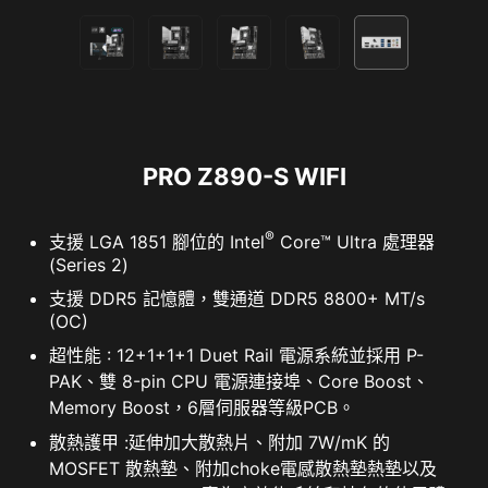
器。
密碼管理員
PC SafeCam
同步週邊裝置
A-RAINBOW V2
PRO Z890-S WIFI
®
支援 LGA 1851 腳位的 Intel
Core™ Ultra 處理器
(Series 2)
支援 DDR5 記憶體，雙通道 DDR5 8800+ MT/s
(OC)
超性能 : 12+1+1+1 Duet Rail 電源系統並採用 P-
PAK、雙 8-pin CPU 電源連接埠、Core Boost、
Memory Boost，6層伺服器等級PCB。
MSI 試用優惠不適用於現有的諾頓客戶。如果您已訂購諾
支援 5V 可編程 RGB 裝置，同時可相容 ARGB
散熱護甲 :延伸加大散熱片、附加 7W/mK 的
頓方案，則需要選擇退出訂購才有資格享受此優惠。有關
Gen2 / Gen1 設備。
MOSFET 散熱墊、附加choke電感散熱墊熱墊以及
重要的訂閱、訂價和優惠詳情，請參閱 NortonLifeLock 許
* Gen2 設備僅支援 7 種 RGB 燈效