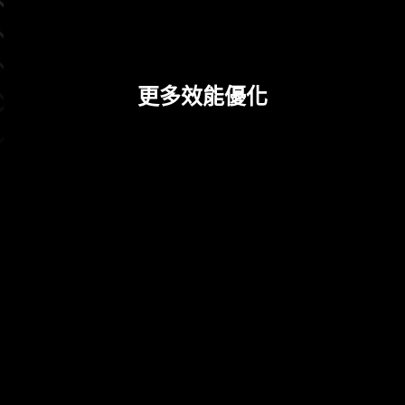
風險，從而促進系統的長期穩定性。讓 MSI 玩家使
用的更安心。
更多效能優化
CPU / PWM IC