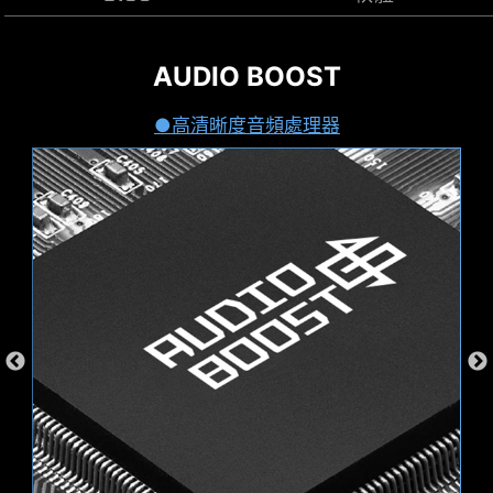
27W 電力發送
AUDIO BOOST
MSI CENTER
微星全新設計的 CLICK BIOS X 提供美觀更友善使
盡情揮灑彩色世界
提供高達 27W 的快速充電
用體驗，讓玩家可以更快速存取和調整系統配置。
MSI 全新的MSI Center 將MSI 所有軟體整合到一個
透過 MSI Center 的 Mystic Light 工具，為你的桌
高清晰度音頻處理器
應用程序中。進一步控制主機板功能，以釋放無限
機增添色彩和充滿活力的 RGB 燈效。擁有上百萬種
EZ 模式
可能性。
預設模式
顏色選擇與多樣炫酷的 LED 效果，任您選、任您
配、自由隨意
AI Engine
Mystic Light
搭載前置式TYPE-C
MSI PRO 主板支援前置 USB Type-C介面，使遊戲
玩家可以連接最新的 USB 裝置。並可配合 MSI 機
殼一起建構系統主機，可獲得最便捷的體驗。
波浪
穩重