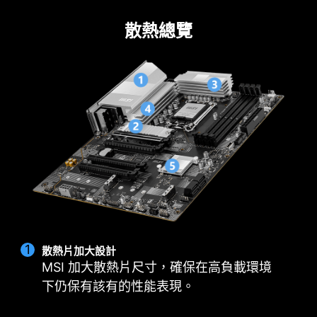
p class="msiText">Cooling Wizard 是一個全面的
DIY 2.0 – 整合系統環境
散熱總覽
風扇設定管理解決方案，並適用於所有 MSI 產品。
排針配置在最佳的位置 (包含專用的水泵供電接
不論是系統風扇、PWM/DC 風扇還是幫浦…等，都
頭)，並可以連接 MSI 散熱器和機殼，進行整合同
可自行調整，讓性能和噪音達到自己可以接受的平
步。
衡點，只需一鍵即可輕鬆控制。
MULTIPLE PROFILES
SMART FAN &
MANUAL FAN
散熱片加大設計
MSI 加大散熱片尺寸，確保在高負載環境
下仍保有該有的性能表現。