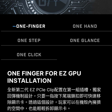
ONE-FINGER
ONE HAND
ONE STEP
ONE GLANCE
ONE CLICK
ONE FINGER FOR EZ GPU
微星 EZ 天線，不需旋轉即可緊密接上，輕鬆完成安
組裝主機板過程中不再需要額外安裝 I/O 遮蓋。也
EZ OOVERCLOCKING
裝
因預裝內建設計，可以更貼合、堅固，提供最好的
INSTALLATION
雖然超頻對某些人來說可能過於複雜，但 MSI Click
保護力。
全新第二代 EZ PCIe Clip配置在第一組插槽，獨家
BIOS X 設計多款一鍵超頻功能，就是要讓處理器和
回彈機制設計，只要一指按下尾端鎖扣即可快速移
記憶體超頻變得更簡單，不再需要複雜設定，即使
除顯示卡。透過這個設計，玩家可以在機殼內擁擠
沒有理工背景的玩家也能輕鬆提升系統性能。
的空間中，也能輕輕拆卸顯示卡。