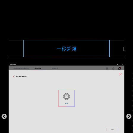
一秒超頻
LO
DDR 記憶體插槽