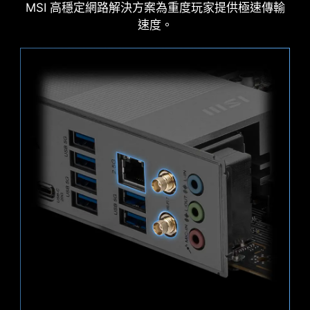
GEN 5 PCI-E
MSI PRO 主板支援所有最新的儲存技術標準，用戶
MSI 高穩定網路解決方案為重度玩家提供極速傳輸
可以自由選擇極速存儲裝置。更快速啟動遊戲、下
速度。
載，比敵人更具優勢
LIGHTNING GEN 5 PCI-E
1x
提供 x16 插槽介面，頻寬可達到 128 GB/s，
是上一代速度的兩倍。
MSI 風扇接頭可自動檢測風扇將以直流或PWM哪種
128
PCIE 5.0 插槽焊接工
模式運行，視情況隨時調整風扇轉速和進行降噪。
Gbps
Hysteresis也能使系統風扇的運轉更為流暢，並確
PCI-E 插槽採用先進的 SMT 焊接工藝（Surface
保系統隨時處於安靜的狀態之中。
2x
Mount Technology），降低雜訊干擾和電噪聲、充
分支援更高頻寬和傳輸速度的 PCI-E 5.0 訊號。
64
Gbps