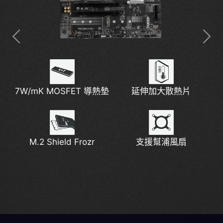
7W/mK MOSFET 導熱墊
2x 8 Pin 電源連接埠
Thunderbolt 4
2.5G 網路解決方案
延伸加大散熱片
數位 PWM
M.2 Shield Frozr
新一代 Wi-Fi 7
預裝 I/O 遮蓋
拓源架構設計
支援幫浦風扇
支援 DDR5
Lightning Gen 5
EZ Conn 設計