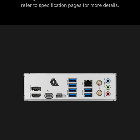
refer to specification pages for more details.
閃焰
娛樂
選擇使用 NORTON 360 DELUXE
加入網路安全
流星
預設
為您的設備提供多層保護、線上隱私功能包含安全
VPN，以及暗網監測，並全數整合在單一解決方案
中。使用 MSI 主機板，即可免費試用Norton 360
輕鬆延伸您的RGB體驗
Deluxe 60 天。
利用 Mystic Light 擴充插槽，可以增添RGB 燈條或
其他 RGB裝置設備。Mystic Light 軟體直覺式介
提供高達50 GB雲端備份空間
面，更方便您操作控制，無需再另外單購RGB控制
即時威脅防護和智慧型防火牆