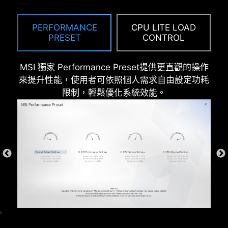
Mode provide users with the flexibility
to swiftly identify the ideal
PERFORMANCE
CPU LITE LOAD
configuration tailored to their
PRESET
CONTROL
requirements and memory overclocking
capabilities.
MSI 獨家 Performance Preset提供更直觀的操作
來提升性能，使用者可依照個人需求自由設定功耗
限制，輕鬆優化系統效能。
* The image above is an illustrative reference. Please
refer to specification pages for more details.
過電流保護
MSI 主機板內建過電流保護 (OCP) 優先考慮安全
性，確保 USB 連接埠、DDR 記憶體、PWM IC 和
CPU 等關鍵組件免受過電流影響。這種主動防禦機
制可降低因過多電流突然湧入而造成損壞或故障的