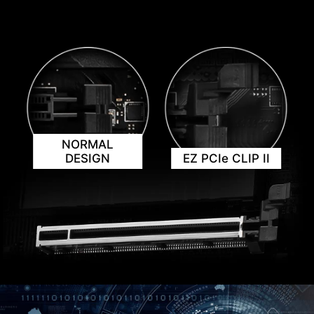
EZ 除錯燈
主機板上 LED 除錯指示燈，可快速顯示問題根源，
以便您準確判斷並重新啟動運行。
NORMAL
DESIGN
EZ PCIe CLIP II
CREATION BOOST
一鍵CPU超頻可自動優化處理器性
能，即時調整至最佳狀態。
EZ MOUNTING
AI BOOST
MSI主機板電路區域清楚標示機殼螺絲鎖點須避開的
EZ CONN 設計 (JAF_1)
智能演算法能提升 NPU 效能，在額
位置，讓此區域淨空。每個螺絲孔都有附加保護
外運算能力時，提供最佳的 AI 性
MSI 獨家 JAF_1 接頭可讓 MPG EZ120 ARGB 風扇
漆，防止零組件刮傷或損壞主機板。
能。*需搭配相容處理器啟用。"
只要一條線材即可。此外，JAF_1 接頭也可通過專用