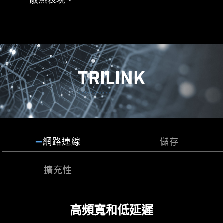
EXCLUSIVE EZ CONN.
系統風扇
- JAF_1
支援自動檢測
2A 供電（風扇）/ 專門
支援 MSI 零組件。
TRILINK
了解更多
Frozr AI 散熱系統針對CPU 與GPU 溫度進行調校。
AI 系統會偵測CPU 和GPU 的溫度，自動調整系統
風扇的轉速，確保最佳效能。
多功能風扇連接埠
網路連線
儲存
MSI 風扇連接埠擁有多用途，既可作為幫浦連接
埠，也可作為風扇連接埠。此連接埠會自動偵測是
擴充性
否為幫浦或PWM/DC 風扇，其獨特的灰色設計，更
容易辨識。
搭載第二代鋼鐵裝甲 LIGHTNING
因應未來的快速儲存技術
高頻寬和低延遲