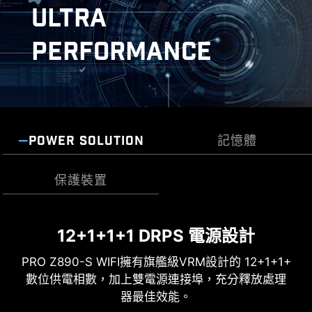
ULTRA
的 1對2 EZ Conn線材轉換成額外的ARGB Gen 1 和
風扇接頭，讓整個裝機過程更加簡單。
XMP
PERFORMANCE
從預設的XMP資料夾中選擇，並可
自動超頻相容的DDR記憶體。
多款功能為您的運算體驗注入人工智能，實現更智
慧的即時優化。 MSI Center 介面簡潔清楚，讓您輕
POWER SOLUTION
記憶體
鬆訂義並管理電腦設定。例如: AI 引擎能根據您使用
的應用程式自動調整設定，確保流暢的效能表現。
接頭顏色識別
保護裝置
為了更好地區分不同用途的針腳接頭，將幫浦系
12+1+1+1 DRPS 電源設計
瞬態電壓抑制器 (TVS) )
統接頭和ARGB 接頭標記為白色，PCIe 8-pin 接
支援高性能DDR5
頭標記為灰色，以利用戶更有效地管理線材。
PRO Z890-S WIFI擁有旗艦級VRM設計的 12+1+1+
瞬態電壓抑制器 (TVS) 是用於防止電壓過高的安全
最新的 DDR5 記憶體支援，為 DDR 性能邁進一大步
裝置。微星所有主機板均配置 TVS。當電壓異常升
數位供電相數，加上雙電源連接埠，充分釋放處理
! PRO X870-P WIFI 結合獨家 SMT焊接工藝和 MSI
防刮保護
高時，TVS從高阻狀態切換到低阻狀態，將過高的
器最佳效能。
Memory Boost 技術，為您激發世界級的記憶體性
M.2信號源識別