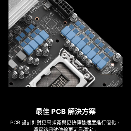
and higher performance. Furthermore, Memory
MSI 主機板 4-pin、8-pin 和 24-pin 電源接頭均採
Extension Mode can combine XMP profiles to
用實心針腳設計。實心針腳設計優勢在於處理高電
maximize memory frequency, enabling users to
流負載時，能更安全穩定地將 12V 電力傳輸至處理
effortlessly discover the best configuration
器。
based on their requirements.
實心針腳電源連接埠的優勢
MSI DRIVER UTILITY INSTALLER
提升穩定性：較大的接觸面積，強化電力傳
一連接到網路，MSI Driver Utility Installer 將自動
輸的穩定性。
檢測並顯示合適的驅動程序和實用程序，您只需點
低阻抗：實心針腳擁有低阻抗優勢，實現高
擊幾下即可下載和安裝
Learn more
效電流傳輸。
強韌耐用：實心針腳設計具有出色的耐用
* 請確保連接到網路，否則 Driver Utility Installer 不會自
性，能夠應對嚴苛的使用環境。
動啟動。
* MSI Driver Utility Installer 將會內建在 Windows 11
適用於高電流應用。
最佳 PCB 解決方案
build 22H2 中。
PCB 設計針對更高頻寬與更快傳輸速度進行優化，
雙重防靜電保護
讓電路訊號傳輸更可靠穩定。