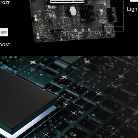
rozr
Ligh
oost