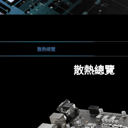
2 CLIP
CORE BOOST
散熱總覽
驅動安裝
OST
iver Utility Installer 將自動檢測並顯示合適的
散熱總覽
一鍵控制
FROZR 智能散熱
鎖螺絲常遇到問題嗎？ MSI 獨家 EZ M.2 夾子可幫助您快
ver Utility Installer 不會自動啟動。
 認證
技術結合了 MSI 優異配置與數位電源設計，可以讓電流更精確、更
nstaller 將會內建在 Windows 11 build 22H2 中。
所有系統和CPU風扇的速度和溫度。Total Fan Contr
CPU和主板設置最多4個溫度標準，系統也將依照這溫
ED