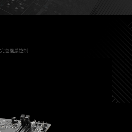
完善風扇控制
更多友善設計
驅動程序和實用程序，您只需點擊幾下即可下載和安裝
瞭解更多
自動偵測風扇
速輕鬆地安裝 M.2 SSD。
快速地傳輸至 CPU，為您的多核心 CPU 成就完美
ol讓您在直覺式的介面中檢查主要系統項目。您還可以為
度標準自動調整風扇速度。