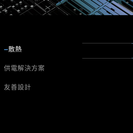
散熱
EZ M.
供電解決方案
CORE BO
一連接到網路，MSI Dr
* 請確保連接到網路，否則 Dri
WINDOWS 11
CORE BOOST 
友善設計
* MSI Driver Utility I
表現。
MSI主板可讓您管理
EZ DEBUG L
區域淨空