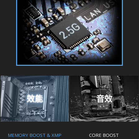
效能
音效
MEMORY BOOST & XMP
CORE BOOST