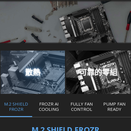
散熱
可靠的零組
M.2 SHIELD
FROZR AI
FULLY FAN
PUMP FAN
FROZR
COOLING
CONTROL
READY
M.2 SHIELD FROZR