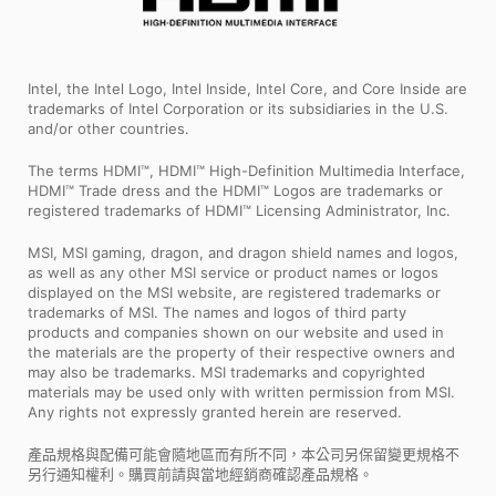
Intel, the Intel Logo, Intel Inside, Intel Core, and Core Inside are
trademarks of Intel Corporation or its subsidiaries in the U.S.
and/or other countries.
The terms HDMI™, HDMI™ High-Definition Multimedia Interface,
HDMI™ Trade dress and the HDMI™ Logos are trademarks or
registered trademarks of HDMI™ Licensing Administrator, Inc.
MSI, MSI gaming, dragon, and dragon shield names and logos,
as well as any other MSI service or product names or logos
displayed on the MSI website, are registered trademarks or
trademarks of MSI. The names and logos of third party
products and companies shown on our website and used in
the materials are the property of their respective owners and
may also be trademarks. MSI trademarks and copyrighted
materials may be used only with written permission from MSI.
Any rights not expressly granted herein are reserved.
產品規格與配備可能會隨地區而有所不同，本公司另保留變更規格不
另行通知權利。購買前請與當地經銷商確認產品規格。