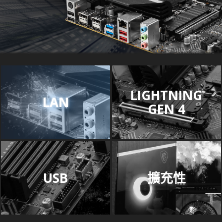
LIGHTNING
LAN
GEN 4
USB
擴充性