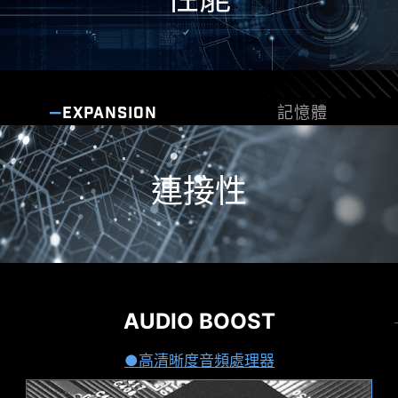
制
WINDOWS 11 認證
EXPANSION
記憶體
MSI CENTER
搭載 SMT 插槽的 DDR5 記憶體支援
MSI 全新的MSI Center 將MSI 所有軟體整合到一個
BIOS & 軟體
最新的 DDR5 記憶體支援，為 DDR 性能邁進一大步
連接性
應用程序中。進一步控制主機板功能，以釋放無限
! 結合獨家 SMT焊接工藝和 MSI Memory Boost 技
可能性。
術，B650 系列為您激發更強悍的記憶體性能。
先進的 SMT焊接工藝（Surface Mount
Mystic Light
Technology），降低插槽焊點、電磁波和雜訊
干擾的不良率，提供DDR5高時脈乾淨純淨的
音效
MYSTIC LIGHT
信號。
AUDIO BOOST
高頻寬、低延遲網路連線
輕鬆延伸您的RGB體驗
MSI 憑藉著對相容性的堅持，在研發團隊努力不懈
網路連線
利用 Mystic Light 擴充插槽，可以增添RGB 燈條或
MSI 配置優質網路解決方案，更快的驚人傳輸速
高清晰度音頻處理器
地測試相容性並確保所有的MSI產品在使用最新版本
其他 RGB裝置設備。Mystic Light 軟體直覺式介
度，徹底滿足玩家的苛刻要求。
的Microsoft Windows 11時，能夠帶給使用者最佳