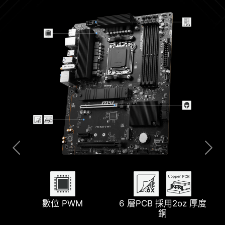
2.5G 網路解決方案
M.2 Shield Frozr
數位 PWM
6 層PCB 採用2oz 厚度
Lightning USB 20G
幫浦風扇支援
銅