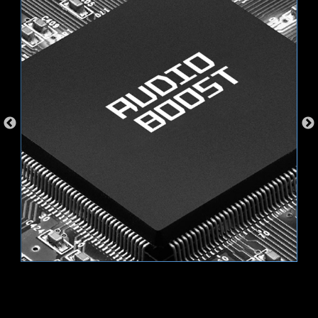
面，更方便您操作控制，無需再另外單購RGB控制
的相容性與無憂的用戶體驗。
器。
* 將主機板裝入機殼時，請確保移除不必要的安裝支架。
NBOW V2
RGB
輕鬆制訂自己的燈效傑作。只需點擊幾下即可呈現
您所需要的任何顏色！
AIDA64 EXTREME 獨家版本
微星主機板提供AIDA64 Extreme 獨家版本60 天免
費試用。 AIDA64 Extreme 是一款電腦軟硬體偵測
診斷軟體。通過該軟體，您可以在電腦上監控作業
支援 5V 可編程 RGB 裝置，同時可相容 ARGB
Wi-Fi 6E
系統、主機板、CPU、BIOS…等相關詳細資訊，並
Gen2 / Gen1 設備。
使用EXPO 參數設定輕鬆超頻
Bluetooth 5.3