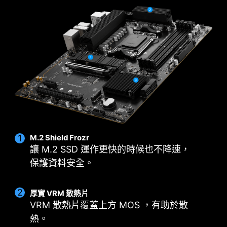
友善設計
採用12+2+1 數位供電架構的旗艦 VRM 設計，可釋
一連接到網路，MSI Driver Utility Installer 將自動
放並維持最佳性能。PRO B650-S WIFI 結合了雙電
檢測並顯示合適的驅動程序和實用程序，您只需點
源連接埠和供電模組，為迎接高階處理器的挑戰做
擊幾下即可下載和安裝。
了解更多
好準備。
* 請確保連接到網路，否則Driver Utility Installer 不會自
動啟動。
12
2
1
項數
項數
項數
CORE 電源
SOC
MISC
DRPS/P-PAK
電源
電源
M.2 Shield Frozr
讓 M.2 SSD 運作更快的時候也不降速，
保護資料安全。
厚實 VRM 散熱片
VRM 散熱片覆蓋上方 MOS ，有助於散
熱。