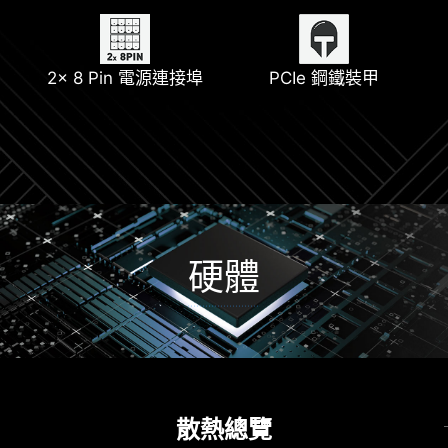
全新一代 Wi-Fi 6E
支援 DDR5
2x 8 Pin 電源連接埠
PCIe 鋼鐵裝甲
Lightning Gen 4
硬體
散熱
供電解決方案
12+2+1 電源系統
散熱總覽
驅動安裝