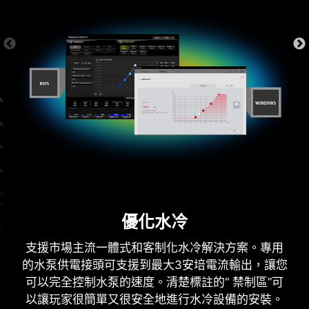
更新 BIOS 還是很困擾嗎?? 別擔心，MSI 主機板提
供多項選項，讓您再次成功啟動系統。
6 層 PCB
2oz 厚度銅
優化水冷
支援市場主流一體式和客制化水冷解決方案。專用
EZ OC TUNING
的水泵供電接頭可支援到最大3安培電流輸出，讓您
可以完全控制水泵的速度。清楚標註的“ 禁制區”可
PBO THERMAL POINT
以讓玩家很簡單又很安全地進行水冷設備的安裝。