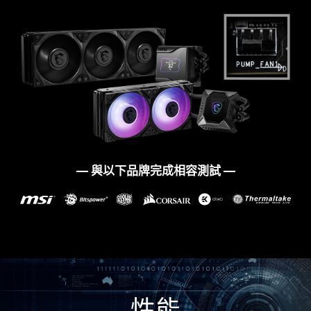
MSI PBO 資料夾中的熱點設定，將 CPU 最高溫度
設為 85°C、75°C 和 65°C 。藉由精準的測試調
教，CPU 可以在較低的電壓和溫度下運行，並維持
使用連接的電源刷新BIOS，按照以下步驟。不
性能表現不受影響。
需要CPU和內存即可再次成功啟動。
看更多
— 與以下品牌完成相容測試 —
性能
更多友善設計