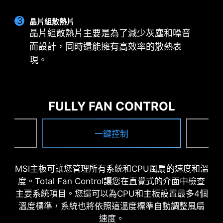
晶片組散熱片
晶片組散熱片主要是為了減少灰塵和噪音
而設計，同時還能擁有高效率的散熱表
現。
CORE BOOST
數位電源設計
雙電源連接埠
優異配置不僅支援多核心處理器，
採用數位化電源設計可以讓傳輸到
雙 8 pin 連接埠為多核 CPU 超頻
也為您的處理器創造了完美的超頻
CPU的電流更快且減少訊號遺失
提供充足的電源。
條件。
的風險。
FULLY FAN CONTROL
一鍵控制
最佳 PCB 解決方案
MSI主板可讓您管理所有系統和CPU風扇的速度和溫
PCB 設計針對更高頻寬與更快傳輸速度進行優化，
度。Total Fan Control讓您在直覺式的介面中檢查
讓電路訊號傳輸更可靠穩定。
主要系統項目。您還可以為CPU和主板設置最多4個
溫度標準，系統也將依照這溫度標準自動調整風扇
系統保護
速度。