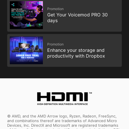
EXPO（專為超頻設計的EXTENDED
PROFILES ）
Promotion
Get Your Voicemod PRO 30
可從預設的 EXPO 資料夾中直接選擇設定參數，讓
days
記憶體輕鬆自動超頻，獲得最好的相容性。
M-FLASH
Promotion
從CMOS設定，即可在幾分鐘內刷新或升級BIOS，
Enhance your storage and
輕鬆方便。
productivity with Dropbox
HARDWARE MONITOR
可即時性觀看您的主要硬體資訊，包括溫度、記憶
體容量，時脈速度和電壓。
MEMORY TRY IT
從系統記憶體中獲得極致速度，以及更高性能。
© AMD, and the AMD Arrow logo, Ryzen, Radeon, FreeSync,
and combinations thereof are trademarks of Advanced Micro
SEARCH & FAVORITES
Devices, Inc. DirectX and Microsoft are registered trademarks