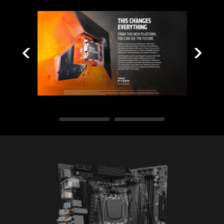
可儲存CSV、HTML 等多種格式文件。
* Gen2 設備僅支援 7 種 RGB 燈效
2.5G LAN
微星在極端條件下對主流記憶體品牌進行嚴苛測
試，以確保系統在任何情況下都能穩定運作。並透
過電源自動設置輕鬆啟用EXPO 設定參數，以獲得
最佳的記憶體讀取速度和穩定性。
SYSTEM SAFETY
MSI PRO 全系列主機板在BIOS中皆導入 SECURITY
功能，不論在商務或日常使用上，皆能為您保護個
資文件資料。
SECURE BOOT