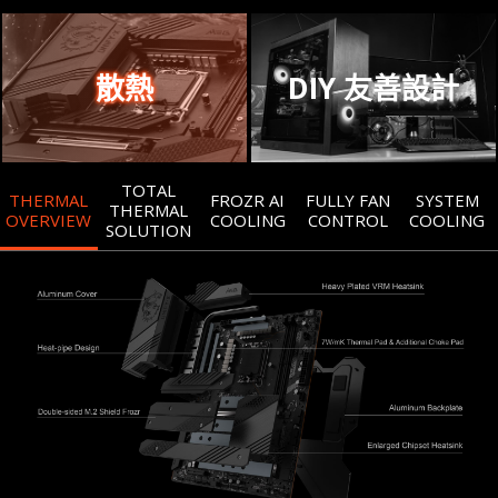
散熱
DIY 友善設計
TOTAL
THERMAL
FROZR AI
FULLY FAN
SYSTEM
THERMAL
OVERVIEW
COOLING
CONTROL
COOLING
SOLUTION