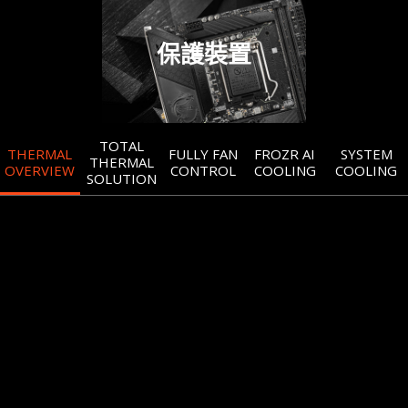
保護裝置
TOTAL
THERMAL
FULLY FAN
FROZR AI
SYSTEM
THERMAL
OVERVIEW
CONTROL
COOLING
COOLING
SOLUTION