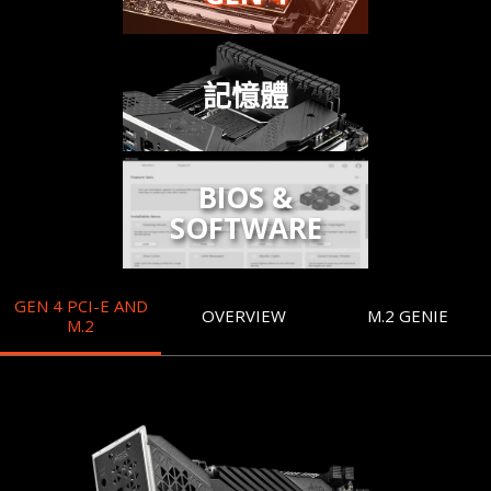
記憶體
BIOS &
SOFTWARE
GEN 4 PCI-E AND
OVERVIEW
M.2 GENIE
M.2