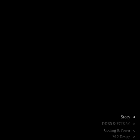
Story
DDR5 & PCIE 5.0
Cooling & Power
M.2 Design