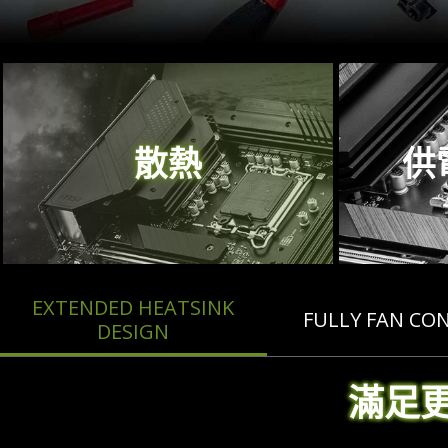
散熱
供
EXTENDED HEATSINK
FULLY FAN CO
DESIGN
滿足