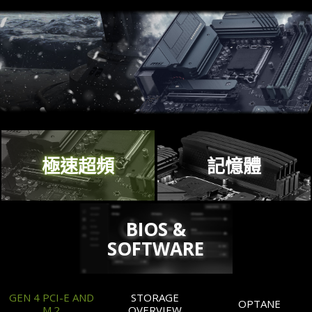
極速超頻
記憶體
BIOS &
SOFTWARE
GEN 4 PCI-E AND
STORAGE
OPTANE
M.2
OVERVIEW