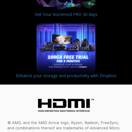
Get Your Voicemod PRO 30 days
Enhance your storage and productivity with Dropbox
© AMD, and the AMD Arrow logo, Ryzen, Radeon, FreeSync,
and combinations thereof are trademarks of Advanced Micro