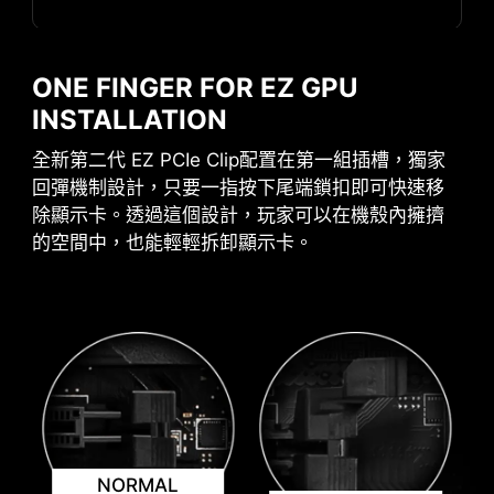
EZ DIGI-DEBUG LED
Displays the error code for
ONE FINGER FOR EZ GPU
troubleshooting. Also functions as
INSTALLATION
temperature monitor!
全新第二代 EZ PCIe Clip配置在第一組插槽，獨家
回彈機制設計，只要一指按下尾端鎖扣即可快速移
除顯示卡。透過這個設計，玩家可以在機殼內擁擠
的空間中，也能輕輕拆卸顯示卡。
ADDITIONAL ARGB
ADDITIONAL FAN
HEADER
HEADER
區域淨空
NORMAL