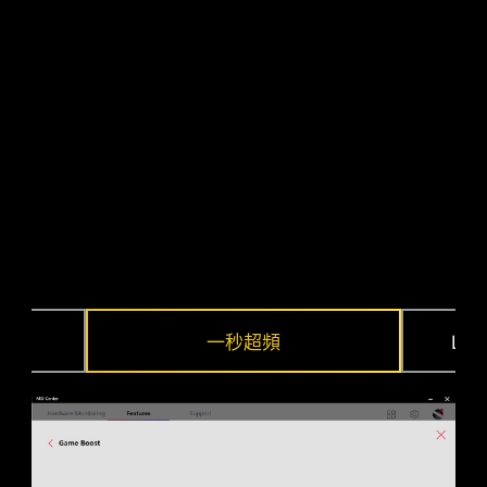
後 & 前 USB 連接埠
電源相位的接地架構
電源相位的接地架構是微星獨家設計。這項專利設
計能夠抑制電源相位所產生的電磁干擾（EMI），並
有助於有效地將熱能傳導到具有接地特性的銅平
面。
一秒超頻
LO