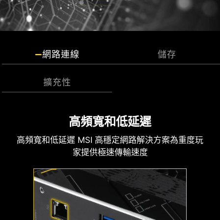
自定義
允許玩家自行定義風扇設定。
EXCLUSIVE EZ
系統風扇
CONN. - JAF_1
支援自動檢
網路連線
儲存
2A 供電（風扇） / 專
門支援 MSI 零組件.
擴充性
了解更多
64MB BIOS
因應未來的快速儲存技
高頻寬和低延遲
A larger BIOS ROM capacity allows users to
多功能風扇連接埠
高頻寬和低延遲 MSI 高穩定網路解決方案為重度玩
MSI B850MPOWER 主板支援所有最新的儲存技術
enjoy the most complete and feature-rich BIOS
標準，用戶可以自由選擇極速存儲裝置。更快速啟
家提供極速傳輸速度
interface when using their CPU. Even when
MSI 風扇連接埠擁有多用途，既可作為幫浦連接
動遊戲、下載，比敵人更具優勢。
Frozr AI 散熱系統針對CPU 與GPU 溫度進行調校。
upgrading to the latest AM5 CPUs in the future,
埠，也可作為風扇連接埠。該連接埠會自動偵測是
AI 系統會偵測CPU 和GPU 的溫度，自動調整系統
full compatibility will still be ensured.
2x
否為幫浦或 PWM/DC 風扇，其獨特的灰色設計，更
風扇的轉速，確保最佳效能。
容易識別。
128