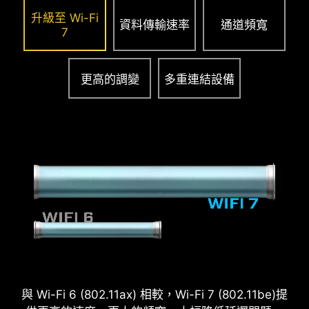
Pump Fan
升級至 Wi-Fi
資料傳輸速率
通道頻寬
7
更高的調變
多重連結設備
強化焊接點
主機板上增加多處焊點進行
強化，以支撐沉重的顯示卡
重量。
PCIE 拓源架構設計
獨家PCIE 拓源架構設計，為高階顯示卡提供更穩
定、更安全的專用電源，為未來 AI 運算智能世代做
好準備!!
相容機殼列表
與 Wi-Fi 6 (802.11ax) 相較，Wi-Fi 7 (802.11be)提