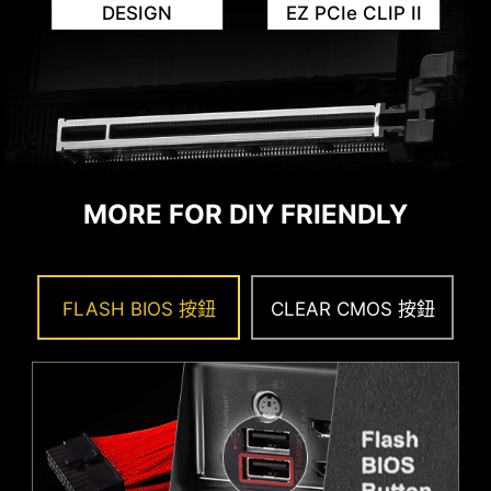
DESIGN
EZ PCIe CLIP II
EZ 記憶體檢測指示燈
此 LED 燈會在偵測到記憶體插槽故障時亮
MORE FOR DIY FRIENDLY
起，省去排除故障時的猜測過程。
FLASH BIOS 按鈕
CLEAR CMOS 按鈕
附贈線材可快速直接串接主機板前方面板。
雙重防靜電保護