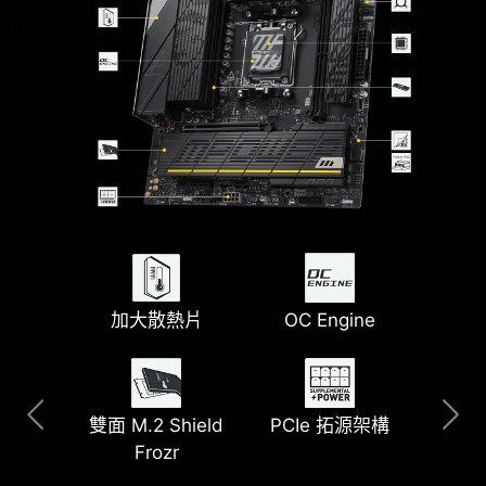
清除 CMOS &
加大散熱片
5G LAN
USB 20G Type-C
預裝 I/O 上蓋
OC Engine
Flash BIOS 按鈕
PCIe 拓源架構
雙面 M.2 Shield
全速 Wi-Fi 7
Lightning Gen 5
EZ 天線
Frozr
PCIe & M.2 插槽
EZ M.2 Shield
Frozr II