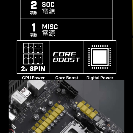
2
SOC
電源
項數
1
MISC
電源
項數
MPOWER Alliance is an exclusive feature of MSI
CPU Power
Core Boost
Digital Power
MPOWER series motherboards, created through
close collaboration between MSI OC Lab and
實心針腳設計
leading memory brands to deliver one-click
MSI 主機板 4-pin、8-pin 和 24-pin 電源接頭均採
extreme memory overclocking. Unlike traditional
用實心針腳設計。實心針腳設計優勢在於處理高電
QVL testing, this alliance focuses on deeper
流負載時，能更安全穩定地將 12V 電力傳輸至處理
integration by optimizing memory controllers,
器。
refining PCB design, and developing dedicated