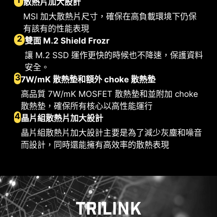
散熱片加大設計
MSI 加大散熱片尺寸，確保在高負載環境下仍保
有該有的性能表現
雙面 M.2 Shield Frozr
讓 M.2 SSD 運作更快的時候也不降速，保護資料
安全。
7W/mK 散熱墊和額外 choke 散熱墊
高品質 7W/mK MOSFET 散熱墊和並附加 choke
散熱墊，確保所有核心以高性能運行
晶片組散熱片加大設計
晶片組散熱片加大設計主要是為了減少灰塵和噪音
智能風扇和手動風扇
多情境設定
使用情境
而設計，同時還能擁有高效率的散熱表現
Smart Fan
最多可儲存 5 組不同情境設定檔
Follow MSI Center 模
CPU 散熱
水冷散熱器
用戶可設定四組溫度與風扇轉速節點，並允許手動
根據使用的情境，自動調整風扇設定。
3A 供電 / 支援自動檢
調整溫度曲線。
BIOS 模
測
手動風扇
在 BIOS 中調整風扇設定。
TRILINK
允許用戶手動設定風扇轉速百分比