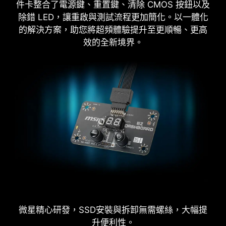
件卡整合了電源鍵、重置鍵、清除 CMOS 按鈕以及
BIOS X 設計多款一鍵超頻功能，就是要讓處理器和
除錯 LED，讓重啟與測試流程更加簡化。以一體化
記憶體超頻變得更簡單，不再需要複雜設定，即使
的解決方案，助您將超頻體驗提升至更順暢、更高
沒有理工背景的玩家也能輕鬆提升系統性能。
效的全新境界。
EZ MOUNTING
GAME BOOST
MSI主機板電路區域清楚標示機殼螺絲鎖點須避開的
一鍵 CPU自動超頻，可瞬間優化您
EZ 除錯燈
位置，讓此區域淨空。每個螺絲孔都有附加保護
的處理器性能，調整至最佳水平。
微星精心研發，SSD安裝與拆卸無需螺絲，大幅提
漆，防止零組件刮傷或損壞主機板。
主機板上 LED 除錯指示燈，可快速顯示問
升便利性。