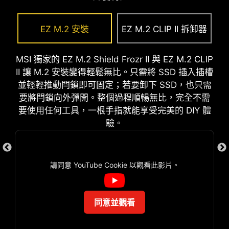
AI BOOST
題根源，以便您準確判斷並重新啟動運
智能演算法能提升 NPU 效能，在額
行。
EZ CONN 設計 (JAF_1)
EZ M.2 安裝
EZ M.2 CLIP II 拆卸器
外運算能力時，提供最佳的 AI 性
能。
MSI 獨家 JAF_1 接頭可讓 MPG EZ120 ARGB 風扇
*需搭配相容處理器啟用。
只要一條線材即可。此外，JAF_1 接頭也可通過專用
MSI 獨家的 EZ M.2 Shield Frozr II 與 EZ M.2 CLIP
的 1對2 EZ Conn線材轉換成額外的ARGB Gen 1 和
II 讓 M.2 安裝變得輕鬆無比。只需將 SSD 插入插槽
EXPO / A-XMP
風扇接頭，讓整個裝機過程更加簡單。
並輕輕推動閂鎖即可固定；若要卸下 SSD，也只需
可從預設的 EXPO 和 A-XMP 資料
要將閂鎖向外彈開。整個過程順暢無比，完全不需
夾中直接選擇設定參數，讓記憶體輕
要使用任何工具，一根手指就能享受完美的 DIY 體
鬆自動超頻，獲得最好的相容性。
驗。
多款功能為您的運算體驗注入人工智能，實現更智
慧的即時優化。 MSI Center 介面簡潔清楚，讓您輕
請同意 YouTube Cookie 以觀看此影片。
鬆訂義並管理電腦設定。例如: AI 引擎能根據您使用
的應用程式自動調整設定，確保流暢的效能表現。
同意並觀看
防刮保護