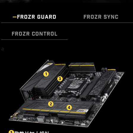
FROZR GUARD
FROZR SYNC
FROZR CONTROL
a
p class="msiText">Cooling Wizard 是一個全面的
DIY 2.0 – 整合系統環境
風扇設定管理解決方案，並適用於所有 MSI 產品。
排針配置在最佳的位置 (包含專用的水泵供電接
不論是系統風扇、PWM/DC 風扇還是幫浦…等，都
頭)，並可以連接 MSI 散熱器和機殼，進行整合同步
可自行調整，讓性能和噪音達到自己可以接受的平
衡點，只需一鍵即可輕鬆控制。
MULTIPLE PROFILES
SMART FAN &
MANUAL FAN