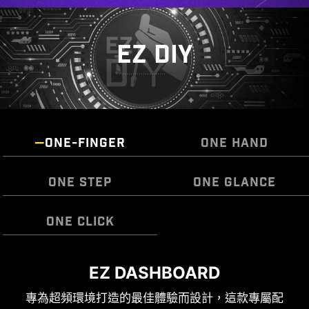
EZ DIY
ONE-FINGER
ONE HAND
ONE STEP
ONE GLANCE
ONE CLICK
EZ DASHBOARD
微星 EZ 天線，不需旋轉即可緊密接上，輕鬆完成安
組裝主機板過程中不再需要額外安裝 I/O 遮蓋。也
EZ OOVERCLOCKING
裝。
因預裝內建設計，可以更貼合、堅固，提供最好的
專為超頻環境打造的最佳體驗而設計，這款專屬配
雖然超頻對某些人來說可能過於複雜，但 MSI Click
保護力