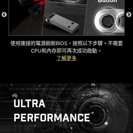
使用連接的電源刷新BIOS，按照以下步驟。不需要
CPU和內存即可再次成功啟動。
了解更多
MSI DRIVER UTILITY INSTALLER
一連接到網路，MSI Driver Utility Installer 將自動
接頭顏色識別
檢測並顯示合適的驅動程序和實用程序，您只需點
擊幾下即可下載和安裝
Learn more
為了更好地區分不同用途的針腳接頭，將幫浦系
ULTRA
統接頭和ARGB 接頭標記為白色，PCIe 8-pin 接
* 請確保連接到網路，否則 Driver Utility Installer 不會自
頭標記為灰色，並將JAF_2的針腳接頭指定為白
動啟動。
PERFORMANCE
* MSI Driver Utility Installer 將會內建在 Windows 11
色（供 JAF_1 用戶使用），以利用戶更有效地管
build 22H2 中。
理線材。