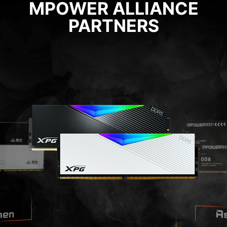
MPOWER ALLIANCE
PARTNERS
hen
A