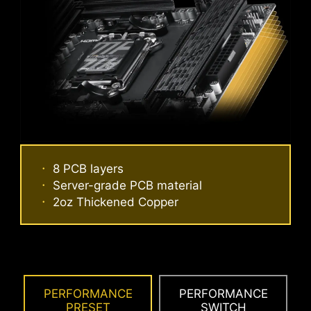
12%
延遲最高降低達
* The image above is an illustrative reference. Please
refer to specification pages for more details.
過電流保護
MSI 主機板內建過電流保護 (OCP) 優先考慮安全
8 PCB layers
性，確保 USB 連接埠、DDR 記憶體、PWM IC 和
Server-grade PCB material
CPU 等關鍵組件免受過電流影響。這種主動防禦機
2oz Thickened Copper
制可降低因過多電流突然湧入而造成損壞或故障的
風險，從而促進系統的長期穩定性。讓 MSI 玩家使
用的更安心。
PERFORMANCE
PERFORMANCE
PRESET
SWITCH