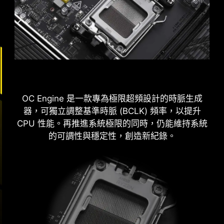
BIOS parameters, making extreme memory
實心針腳電源連接埠的優勢
frequencies stable, powerful, and accessible to
every enthusiast.
提升穩定性：較大的接觸面積，強化電力傳
輸的穩定性。
低阻抗：實心針腳擁有低阻抗優勢，實現高
效電流傳輸。
強韌耐用：實心針腳設計具有出色的耐用
OC Engine 是一款專為極限超頻設計的時脈生成
性，能夠應對嚴苛的使用環境。
器，可獨立調整基準時脈 (BCLK) 頻率，以提升
適用於高電流應用。
CPU 性能。再推進系統極限的同時，仍能維持系統
的可調性與穩定性，創造新紀錄。
高效模式旨在透過增加記憶體頻寬並降低延遲來優
化記憶體性能。四組記憶體時序設定可讓用戶根據