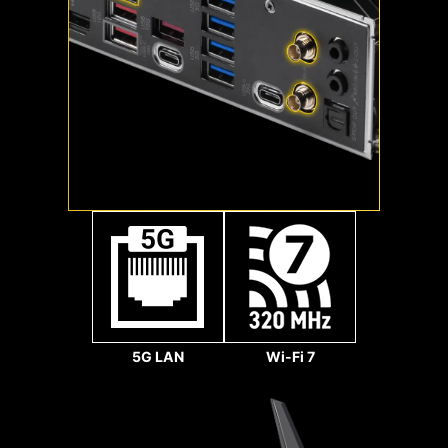
Gbps
1x
64
Gbps
1x
32
搭載鋼鐵裝甲 LIGHTNING GEN 5
Gbps
MSI 風扇接頭可自動檢測風扇將以直流或PWM哪種
PCI-E
模式運行，視情況隨時調整風扇轉速和進行降噪。
5G LAN
Wi-Fi 7
Hysteresis也能使系統風扇的運轉更為流暢，並確
保系統隨時處於安靜的狀態之中。
LIGHTNING GEN 5 PCI-E
提供 x16 插槽介面，頻寬可達到 128 GB/s，