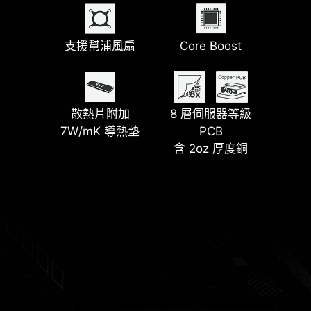
Extreme DDR5 OC
支援幫浦風扇
前置 USB Type-C
Core Boost
EZ Conn 設計
64MB BIOS ROM
散熱片附加
四組 M.2 接頭
8 層伺服器等級
EZ Debug LED
7W/mK 導熱墊
EZ PCIe Clip II
PCB
含 2oz 厚度銅
鋼鐵裝甲
EZ M.2 Clip II
EZ Dashboard