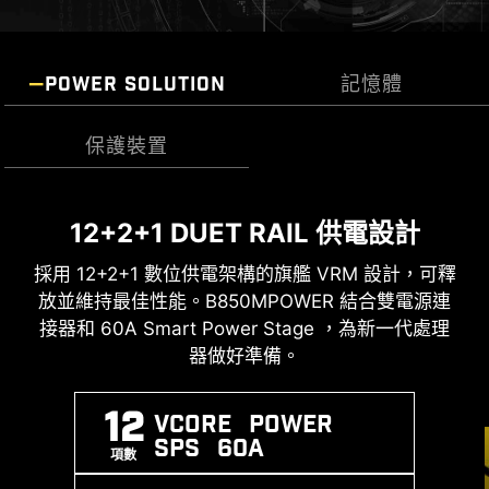
M.2信號源識別
POWER SOLUTION
記憶體
USB 傳輸速度識別
保護裝置
12+2+1 DUET RAIL 供電設計
瞬態電壓抑制器 (TVS) )
支援高性能DDR5
採用 12+2+1 數位供電架構的旗艦 VRM 設計，可釋
瞬態電壓抑制器 (TVS) 是用於防止電壓過高的安全
最新的 DDR5 記憶體支援，為 DDR 性能邁進一大步
裝置。微星所有主機板均配置 TVS。當電壓異常升
放並維持最佳性能。B850MPOWER 結合雙電源連
! B850MPOWER 結合獨家 SMT焊接工藝和 MSI
接器和 60A Smart Power Stage ，為新一代處理
高時，TVS從高阻狀態切換到低阻狀態，將過高的
Memory Boost 技術，為您激發世界級的記憶體性
電壓轉移到地上，有助於防止高電壓引起的電路損
器做好準備。
能。
壞。 .
12
Vcore POWER
EXPO / A-
MEMORY
SMT
SPS 60A
XMP
BOOST
PROCESS
項數
SUPPORT