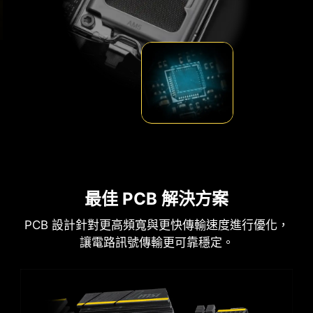
記憶體模組的體質找到最佳配置組合。
防鏽不鏽鋼 IO 保護蓋
加上額外一層海綿和防鏽不銹鋼 IO 保護蓋，減少靜
電和系統的電磁輻射噪音，與傳統 IO 保護蓋相較，
更耐用。
最佳 PCB 解決方案
LATENCY KILLER
PCB 設計針對更高頻寬與更快傳輸速度進行優化，
讓電路訊號傳輸更可靠穩定。
MSI AM5 腳位主機板BIOS 全面導入全新 Latency
Killer 延遲殺手 功能。使用者只需在 BIOS 中啟用
Latency Killer，即可在高頻運行記憶體時，將延遲
最多降低 12%。 etc.