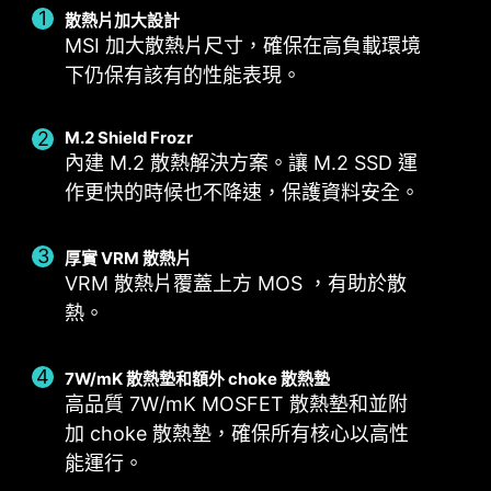
散熱片加大設計
MSI 加大散熱片尺寸，確保在高負載環境
下仍保有該有的性能表現。
M.2 Shield Frozr
內建 M.2 散熱解決方案。讓 M.2 SSD 運
作更快的時候也不降速，保護資料安全。
厚實 VRM 散熱片
智能風扇和手動風扇
多情境設定
使用情境
VRM 散熱片覆蓋上方 MOS ，有助於散
熱。
Smart Fan
最多可儲存 5 組不同情境設定檔
Follow MSI Center 模
用戶可設定四組溫度與風扇轉速節點，並允許手動
根據使用的情境，自動調整風扇設定。
調整溫度曲線。
7W/mK 散熱墊和額外 choke 散熱墊
BIOS 模
高品質 7W/mK MOSFET 散熱墊和並附
手動風扇
在 BIOS 中調整風扇設定。
加 choke 散熱墊，確保所有核心以高性
允許用戶手動設定風扇轉速百分比
自定義
能運行。
允許玩家自行定義風扇設定。