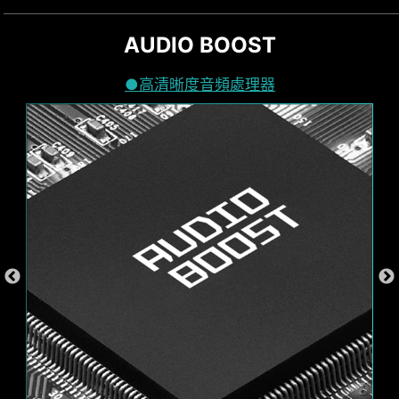
AUDIO BOOST
MSI CENTER
微星全新設計的 CLICK BIOS X 提供美觀更友善使
盡情揮灑彩色世界
用體驗，讓玩家可以更快速存取和調整系統配置。
MSI 全新的MSI Center 將MSI 所有軟體整合到一個
透過 MSI Center 的 Mystic Light 工具，為你的桌
高清晰度音頻處理器
應用程序中。進一步控制主機板功能，以釋放無限
機增添色彩和充滿活力的 RGB 燈效。擁有上百萬種
EZ 模式
可能性。
預設模式
顏色選擇與多樣炫酷的 LED 效果，任您選、任您
配、自由隨意 !
AI Engine
Mystic Light
波浪
穩重