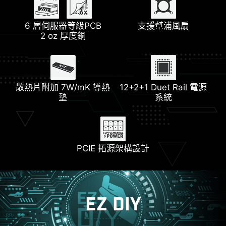
6 層伺服器等級PCB
支援幫浦風扇
Lightning Gen 5
DDR5 記憶體
EZ M.2 Shield Frozr II
2 oz 厚度銅
EZ M.2 Clip II
PCIe & M.2 插槽
散熱片附加 7W/mK 導熱
EZ Debug LED
12+2+1 Duet Rail 電源
EZ PCIe Clip II
前置 USB Type-C
Triple M.2 Connectors
墊
系統
鋼鐵裝甲
EZ Conn 設計
PCIE 拓源架構設計
EZ DIY