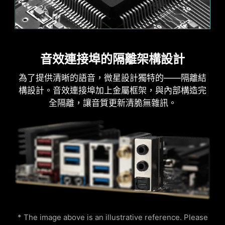
Game Boost
AI Boost
MSI AI Engine可自動調整設定並套用到您的應用程
式上。
音效連接埠的隔離架構設計
火焰
呼吸
為了提供清晰的語音，微星設計獨特的——隔離結
構設計。音效連接埠加上金屬框架，與內部構造完
全隔離，讓音質更新清脆無雜訊。
AIDA64 EXTREME 獨家版本
微星主機板提供AIDA64 Extreme 獨家版本60 天免
費試用。 AIDA64 Extreme 是一款電腦軟硬體偵測
診斷軟體。通過該軟體，您可以在電腦上監控作業
處理器溫度
色環
系統、主機板、CPU、BIOS…等相關詳細資訊，並
單一鍵即可讓CPU快速超頻，提高性能。
可儲存CSV、HTML 等多種格式文件。
* The image above is an illustrative reference. Please