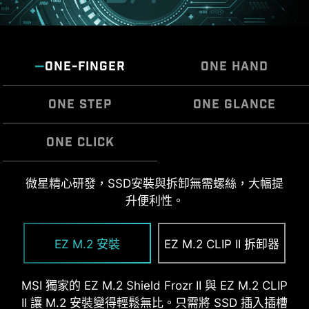
ONE-FINGER
ONE HAND
ONE STEP
ONE GLANCE
ONE CLICK
微星 EZ 天線，不需旋轉即可緊密接上，輕鬆完成安
微星精心研發，SSD安裝與拆卸無需螺絲，大幅提
組裝主機板過程中不再需要額外安裝 I/O 遮蓋。也
EZ OOVERCLOCKING
裝
升便利性。
因預裝內建設計，可以更貼合、堅固，提供最好的
雖然超頻對某些人來說可能過於複雜，但 MSI Click
保護力。
BIOS X 設計多款一鍵超頻功能，就是要讓處理器和
EZ M.2 安裝
EZ M.2 CLIP II 拆卸器
記憶體超頻變得更簡單，不再需要複雜設定，即使
沒有理工背景的玩家也能輕鬆提升系統性能。
MSI 獨家的 EZ M.2 Shield Frozr II 與 EZ M.2 CLIP
II 讓 M.2 安裝變得輕鬆無比。只需將 SSD 插入插槽