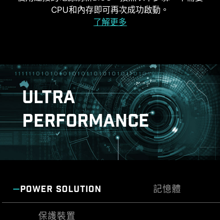
CPU和內存即可再次成功啟動。
了解更多
MSI DRIVER UTILITY INSTALLER
ULTRA
一連接到網路，MSI Driver Utility Installer 將自動
檢測並顯示合適的驅動程序和實用程序，您只需點
PERFORMANCE
擊幾下即可下載和安裝
Learn more
雙重防靜電保護
* 請確保連接到網路，否則 Driver Utility Installer 不會自
動啟動。
* MSI Driver Utility Installer 將會內建在 Windows 11
build 22H2 中。
POWER SOLUTION
記憶體
保護裝置