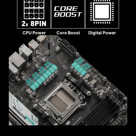
“High-Efficiency“高效模式旨在透過增加記憶體頻寬
並降低延遲來優化記憶體性能。四組記憶體時序設
CPU Power
Core Boost
Digital Power
定可讓用戶根據記憶體模組的體質找到最佳配置組
實心針腳設計
合。
MSI 主機板 4-pin、8-pin 和 24-pin 電源接頭均採
用實心針腳設計。實心針腳設計優勢在於處理高電
流負載時，能更安全穩定地將 12V 電力傳輸至處理
器。
實心針腳電源連接埠的優勢
提升穩定性：較大的接觸面積，強化電力傳
輸的穩定性。
低阻抗：實心針腳擁有低阻抗優勢，實現高