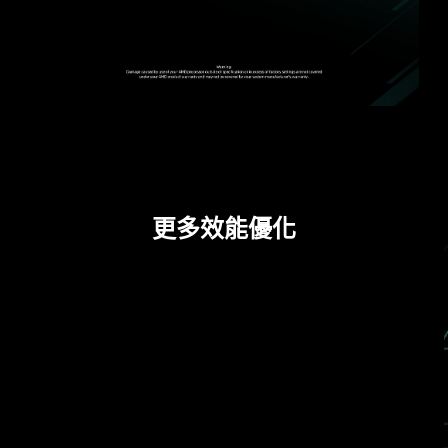
過電流保護
MSI 主機板內建過電流保護 (OCP) 優先考慮安全
性，確保 USB 連接埠、DDR 記憶體、PWM IC 和
CPU 等關鍵組件免受過電流影響。這種主動防禦機
制可降低因過多電流突然湧入而造成損壞或故障的
風險，從而促進系統的長期穩定性。讓 MSI 玩家使
用的更安心。
更多效能優化