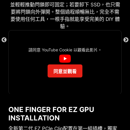
EZ 除錯燈
並輕輕推動閂鎖即可固定；若要卸下 SSD，也只需
要將閂鎖向外彈開。整個過程順暢無比，完全不需
主機板上 LED 除錯指示燈，可快速顯示問題根源，
要使用任何工具，一根手指就能享受完美的 DIY 體
以便您準確判斷並重新啟動運行。
驗。
EZ MOUNTING
請同意 YouTube Cookie 以觀看此影片。
MSI主機板電路區域清楚標示機殼螺絲鎖點須避開的
位置，讓此區域淨空。每個螺絲孔都有附加保護
GAME BOOST
漆，防止零組件刮傷或損壞主機板。
一鍵 CPU自動超頻，可瞬間優化您
同意並觀看
的處理器性能，調整至最佳水平。
AI BOOST
EZ CONN 設計 (JAF_1)
智能演算法能提升 NPU 效能，在額
ONE FINGER FOR EZ GPU
外運算能力時，提供最佳的 AI 性
MSI 獨家 JAF_1 接頭可讓 MPG EZ120 ARGB 風扇
INSTALLATION
能。*需搭配相容處理器啟用。"
只要一條線材即可。此外，JAF_1 接頭也可通過專用
的 1對2 EZ Conn線材轉換成額外的ARGB Gen 1 和
全新第二代 EZ PCIe Clip配置在第一組插槽，獨家