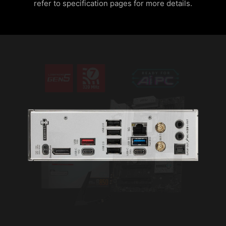
refer to specification pages for more details.
閃焰
娛樂
流星
預設
選擇使用 NORTON 360 DELUXE
加入網路安全
為您的設備提供多層保護、線上隱私功能包含安全
輕鬆延伸您的RGB體驗
VPN，以及暗網監測，並全數整合在單一解決方案
中。使用 MSI 主機板，即可免費試用Norton 360
利用 Mystic Light 擴充插槽，可以增添RGB 燈條或
Deluxe 60 天。
其他 RGB裝置設備。Mystic Light 軟體直覺式介
面，更方便您操作控制，無需再另外單購RGB控制
提供高達50 GB雲端備份空間