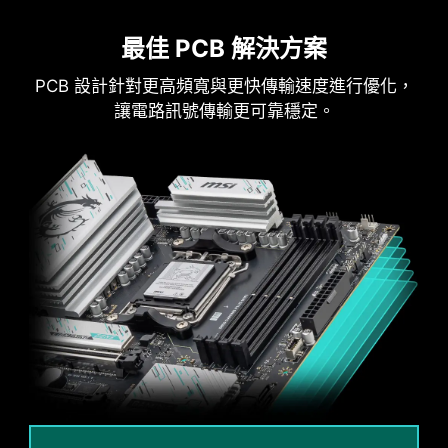
效電流傳輸。
強韌耐用：實心針腳設計具有出色的耐用
最佳 PCB 解決方案
性，能夠應對嚴苛的使用環境。
PCB 設計針對更高頻寬與更快傳輸速度進行優化，
適用於高電流應用。
讓電路訊號傳輸更可靠穩定。
防鏽不鏽鋼 IO 保護蓋