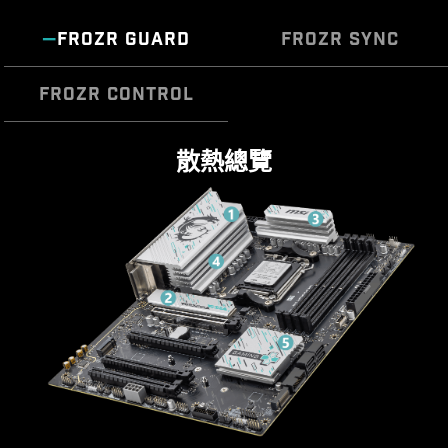
FROZR GUARD
FROZR SYNC
FROZR CONTROL
p class="msiText">Cooling Wizard 是一個全面的
DIY 2.0 – 整合系統環境
散熱總覽
風扇設定管理解決方案，並適用於所有 MSI 產品。
排針配置在最佳的位置 (包含專用的水泵供電接
不論是系統風扇、PWM/DC 風扇還是幫浦…等，都
頭)，並可以連接 MSI 散熱器和機殼，進行整合同
可自行調整，讓性能和噪音達到自己可以接受的平
步。
衡點，只需一鍵即可輕鬆控制。
MULTIPLE PROFILES
SMART FAN &
MANUAL FAN