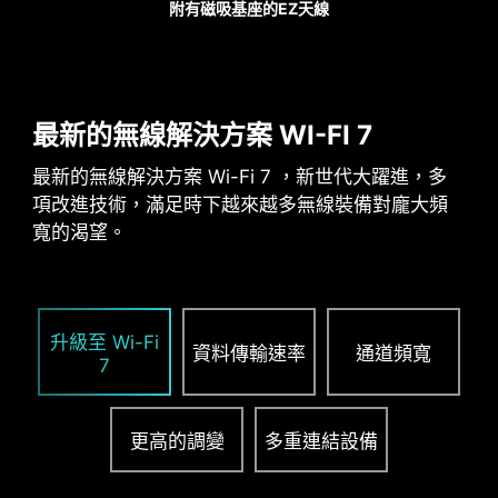
附有磁吸基座的EZ天線
PCIE 拓源架構設計
最新的無線解決方案 WI-FI 7
獨家PCIE 拓源架構設計，為高階顯示卡提供更穩
Pump Fan
定、更安全的專用電源，為未來 AI 運算智能世代做
最新的無線解決方案 Wi-Fi 7 ，新世代大躍進，多
好準備!!
相容機殼列表
項改進技術，滿足時下越來越多無線裝備對龐大頻
寬的渴望。
升級至 Wi-Fi
資料傳輸速率
通道頻寬
7
更高的調變
多重連結設備