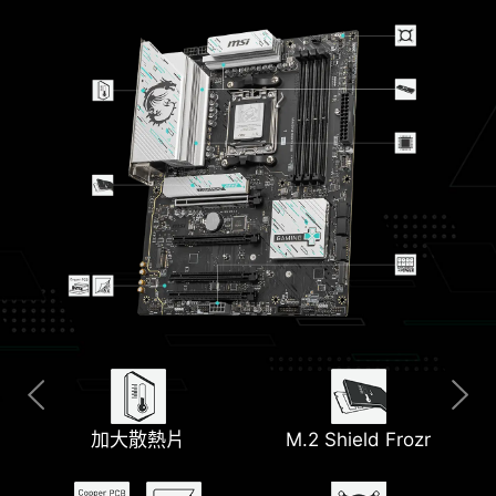
清除 CMOS &
加大散熱片
M.2 Shield Frozr
預裝 I/O 遮蓋
5G LAN
Wi-Fi 7
Flash BIOS 按鈕