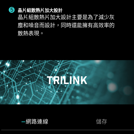
CPU 散熱器
水冷散熱器
晶片組散熱片加大設計
3A供電 / 支援自動檢測
晶片組散熱片加大設計主要是為了減少灰
塵和噪音而設計，同時還能擁有高效率的
散熱表現。
EXCLUSIVE EZ CONN.
系統風扇
- JAF_1
支援自動檢測
2A 供電（風扇）/ 專門
支援 MSI 零組件。
TRILINK
更多內容
Frozr AI 散熱系統針對CPU 與GPU 溫度進行調校。
AI 系統會偵測CPU 和GPU 的溫度，自動調整系統
風扇的轉速，確保最佳效能。
多功能風扇連接埠
網路連線
儲存
MSI 風扇連接埠擁有多用途，既可作為幫浦連接
埠，也可作為風扇連接埠。該連接埠會自動偵測是