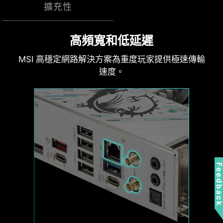
擴充性
否為幫浦或 PWM/DC 風扇，其獨特的灰色設計，更
容易識別。
搭載鋼鐵裝甲LIGHTNING GEN 5
因應未來的快速儲存技術
高頻寬和低延遲
PCI-E
MSI 高穩定網路解決方案為重度玩家提供極速傳輸
MSI Gaming 系列主板支援所有最新的儲存技術標
準，用戶可以自由選擇極速存儲裝置。更快速啟動
速度。
遊戲、下載，比敵人更具優勢。
LIGHTNING GEN 5 PCI-E
1x
提供 x16 插槽介面，頻寬可達到 128 GB/s，
是上一代速度的兩倍。
128
MSI 風扇接頭可自動檢測風扇將以直流或PWM哪種
PCIE 5.0 插槽焊接工藝
Gbps
模式運行，視情況隨時調整風扇轉速和進行降噪。
PCI-E 插槽採用先進的 SMT 焊接工藝（Surface
Hysteresis也能使系統風扇的運轉更為流暢，並確
Feedbac
1x
Mount Technology），降低雜訊干擾和電噪聲、充
保系統隨時處於安靜的狀態之中。
分支援更高頻寬和傳輸速度的 PCI-E 5.0 訊號。
64
Gbps