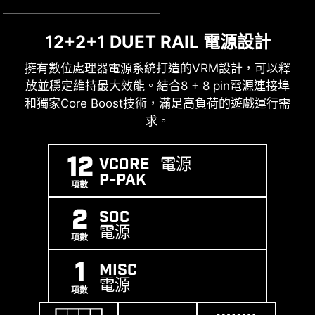
12+2+1 DUET RAIL 電源設計
瞬態電壓抑制器 (TVS) )
DDR5 記憶體承載高效能
瞬態電壓抑制器 (TVS) 是用於防止電壓過高的安全
擁有數位處理器電源系統打造的VRM設計，可以釋
最新的 DDR5 記憶體支援，為 DDR 性能邁進一大步
裝置。微星所有主機板均配置 TVS。當電壓異常升
放並穩定維持最大效能。結合8 + 8 pin電源連接埠
! 結合獨家 SMT焊接工藝和 MSI Memory Boost 技
和獨家Core Boost技術，滿足高負荷的遊戲運行需
高時，TVS從高阻狀態切換到低阻狀態，將過高的
術，Z890 GAMING PLUS WIFI 為您激發更強悍的
電壓轉移到地上，有助於防止高電壓引起的電路損
求。
記憶體性能。
壞。 .
12
Vcore 電源
EXPO / A-
MEMORY
SMT
P-PAK
XMP
BOOST
PROCESS
項數
SUPPORT
2
SOC
電源
項數
1
MISC
電源
項數