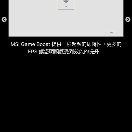
MSI Game Boost 提供一秒超頻的即時性，更多的
FPS 讓您明顯感受到效能的提升。
後 & 前 USB 連接埠
電源相位的接地架構
電源相位的接地架構是微星獨家設計。這項專利設