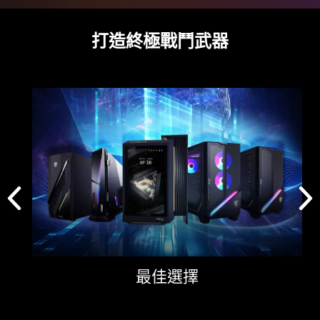
打造終極戰鬥武器
Panel Size
26.5"
Panel Type
QD-OLED
Aspect Ratio
16:9
Panel Resolution
3840 x 2160 (UHD)
Refresh Rate
240Hz
Response Time
0.03ms (GtG)
最佳選擇