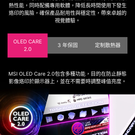
熱性能，同時配備專用軟體，降低長時間使用下發生
烙印的風險，確保產品耐用性與穩定性，帶來卓越的
視覺體驗。
MYSTIC LIGHT
提供柔和的環境光，可以輕鬆與任何
OLED CARE
支援Mystic Light遊戲產品同步燈效。
3 年保固
定制散熱器
2.0
MSI OLED Care 2.0包含多種功能，目的在防止靜態
MSI提供我們的用戶能夠無憂無慮地享受遊戲體驗。
新型QD-OLED面板均配備石墨烯薄膜，該薄膜以卓
影像烙印於顯示器上，並在不需要時調整峰值亮度。
為 OLED 面板提供 3 年保修，包括針對 OLED 烙印
越的導熱性而聞名，有助於散熱。定制的散熱器設
計，將這兩個元件之間的協同作用使整個顯示器無需
問題的保護措施。
主動冷卻風扇即可運行，實現了無風扇設計。確保高
效、安靜的散熱，進一步延長面板的使用壽命。