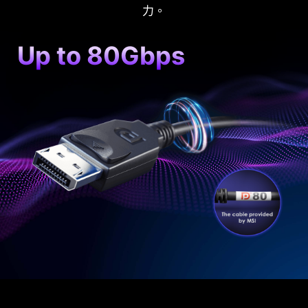
力。
Up to 80Gbps