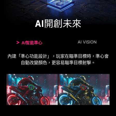
AI開創未來
AI VISION
AI智能準心
全新的Al Vision技術不僅可以調整黑暗區域的細節，
內建「準心功能設計」，玩家在瞄準目標時，準心會
自動改變顏色，更容易瞄準目標射擊。
還可以增強整體亮度和色彩飽和度。
AI VISION OFF
AI VISION ON