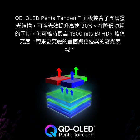
MSI顯示器通過VESA DisplayHDR™ True Black 400
MPG 272URX QD-OLED 擁有166 PPI高像素密度，
QD-OLED Penta Tandem™ 面板整合了五層發
認證，提供99% DPI-P3覆蓋率和Delta E<2。擁有鮮
可提供更清晰的視覺效果、更清晰的文字，並在高解
光結構，可將光效提升高達 30%。在降低功耗
豔的色彩、細膩的圖像與逼真的視覺感受。擁有卓越
析度影音中展現更多細節，提供更流暢的內容。
的同時，仍可維持最高 1300 nits 的 HDR 峰值
的遊戲和多媒體體驗。
亮度，帶來更亮麗的畫面與更優異的發光表
現。
27” QHD QD-OLED
0.03ms GtG
1500000:1