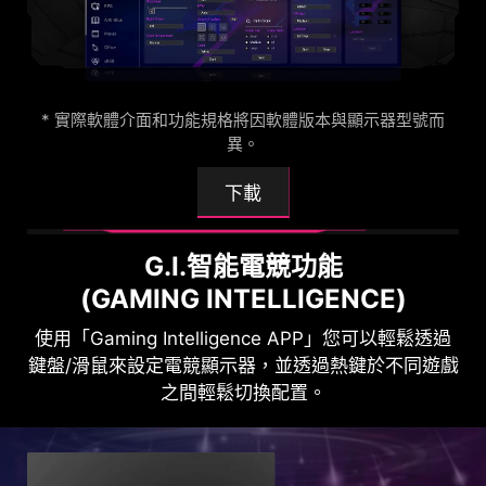
示器，並可針對不同裝置進行調整。
24.5"
* 實際軟體介面和功能規格將因軟體版本與顯示器型號而
異。
下載
G.I.智能電競功能
(GAMING INTELLIGENCE)
HDMI™ 2.1 48Gbps
使用「Gaming Intelligence APP」您可以輕鬆透過
鍵盤/滑鼠來設定電競顯示器，並透過熱鍵於不同遊戲
KVM功能 無縫切換
之間輕鬆切換配置。
HDMI™ 2.0 18Gbps
KVM 功能讓您的工作流程更簡化，實
現多設備無縫切換，減少桌面雜亂，
同時提升生產力。這是一個高效管理