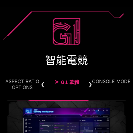
智能電競
ASPECT RATIO
CONSOLE MODE
G.I. 軟體
OPTIONS
CONSOLE MODE + HDMI™ 2.1
長寬比
HDMI™ 2.1提供高達48Gbps全頻寬，支援VRR與4K
支援多種長寬比，玩家可在24.5吋/27吋影像之間進
120Hz，內建HDMI™ CEC（消費性電子控制）技
行選擇，隨意選擇想要的尺寸，將遊戲體驗提升到極
術，顯示器連接到控制器後，可以使用控制器喚醒顯
致。