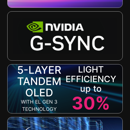
5-LAYER
LIGHT
EFFICIENCY
TANDEM
up to
OLED
30%
WITH EL GEN 3
TECHNOLOGY