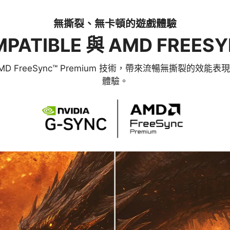
無撕裂、無卡頓的遊戲體驗
PATIBLE 與 AMD FREES
le及 AMD FreeSync™ Premium 技術，帶來流暢無
體驗。
護眼設計
、減藍光技術可減少閃爍並顯示較低藍光，從而提供舒適的觀