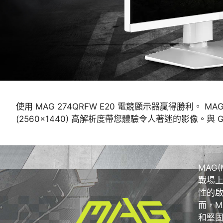
使用 MAG 274QRFW E20 電競顯示器贏得勝利。 M
(2560x1440) 高解析度帶您體驗令人著迷的影像。與 
MAG
戰場
性的啟
而，M
和堅固