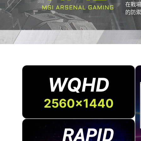
在戰場
的防
WQHD
2560x1440