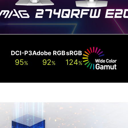
DCI-P3
Adobe RGB
sRGB
95
92
124
%
%
%