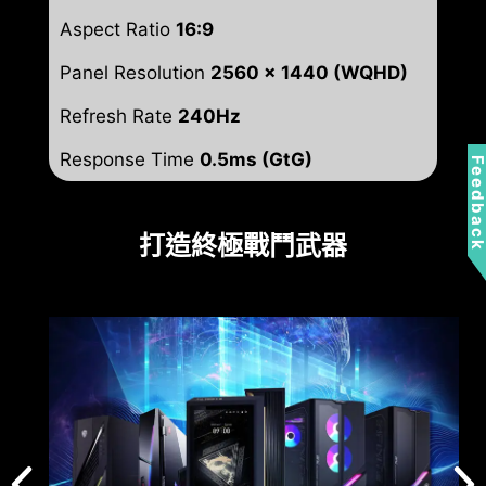
Aspect Ratio
16:9
Panel Resolution
2560 x 1440 (WQHD)
Refresh Rate
240Hz
Response Time
0.5ms (GtG)
Feedbac
打造終極戰鬥武器