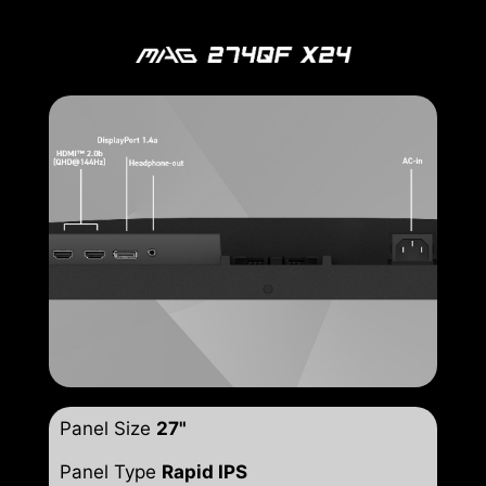
Panel Size
27"
Panel Type
Rapid IPS