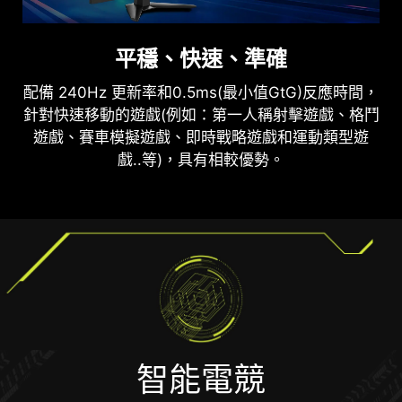
平穩、快速、準確
護眼設計
配備 240Hz 更新率和0.5ms(最小值GtG)反應時間，
防閃爍、減藍光技術可減少閃爍並顯示較低藍光，從
針對快速移動的遊戲(例如：第一人稱射擊遊戲、格鬥
而提供舒適的觀看體驗。
遊戲、賽車模擬遊戲、即時戰略遊戲和運動類型遊
戲..等)，具有相較優勢。
無撕裂 無卡頓
流暢遊戲體驗
暢玩遊戲不應該在流暢遊戲感受和破碎畫面之間做出
選擇。MSI電競顯示器，帶您體驗流暢、無殘影的效
能。享受透過支援HDR，實現無撕裂、無卡頓的遊戲
智能電競
體驗。