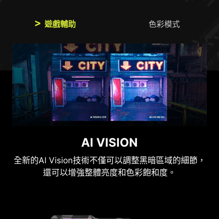
*注意：FreeSync Premium Pro 技術需要顯示器和 AMD
Radeon顯示卡，同時具有支援 FreeSync Premium Pro。
遊戲輔助
色彩模式
完整的詳細訊息請見
https://www.amd.com/freesync
購買
前請先與販售通路確認此功能。
AI VISION
色彩模式
全新的Al Vision技術不僅可以調整黑暗區域的細節，
顯示器利用HDMI™ CEC(消費者電子控制)功能。透過
還可以增強整體亮度和色彩飽和度。
內建HDMI CEC技術連接到PlayStation或Switch控制
器後，可以使用控制器以不同的模式喚醒顯示器，並
可針對不同裝置進行調整。
此顯示器還可透過MSI Console Mode模式支援VRR