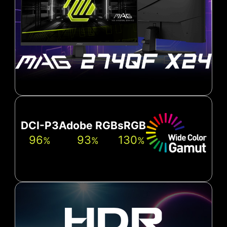
DCI-P3
Adobe RGB
sRGB
96
93
130
%
%
%