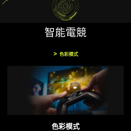
暢玩遊戲不應該在流暢遊戲感受和破碎畫面之間做出
選擇。MSI電競顯示器，帶您體驗流暢、無殘影的效
能。享受透過支援HDR，實現無撕裂、無卡頓的遊戲
體驗。
智能電競
*注意：FreeSync Premium Pro 技術需要顯示器和 AMD
Radeon顯示卡，同時具有支援 FreeSync Premium Pro。
完整的詳細訊息請見
https://www.amd.com/freesync
購買
色彩模式
前請先與販售通路確認此功能。
色彩模式