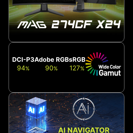
DCI-P3
Adobe RGB
sRGB
94
90
127
%
%
%
AI NAVIGATOR