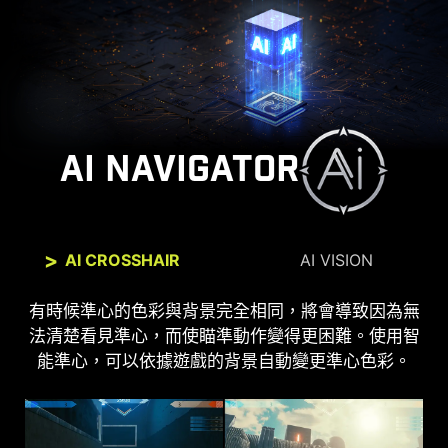
AI NAVIGATOR
AI CROSSHAIR
AI VISION
全新的AI Vision技術不僅可以調整黑暗區域的細節，
有時候準心的色彩與背景完全相同，將會導致因為無
法清楚看見準心，而使瞄準動作變得更困難。使用智
還 可以增強整體亮度和色彩飽和度。
能準心，可以依據遊戲的背景自動變更準心色彩。
AI VISION OFF
AI VISION ON