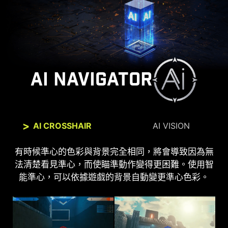
AI NAVIGATOR
AI CROSSHAIR
AI VISION
全新的AI Vision技術不僅可以調整黑暗區域的細節，
有時候準心的色彩與背景完全相同，將會導致因為無
法清楚看見準心，而使瞄準動作變得更困難。使用智
還 可以增強整體亮度和色彩飽和度。
能準心，可以依據遊戲的背景自動變更準心色彩。
AI VISION OFF
AI VISION ON