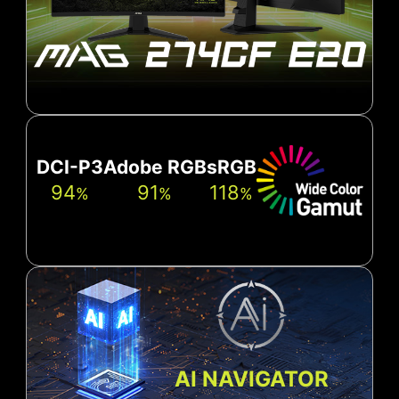
DCI-P3
Adobe RGB
sRGB
94
91
118
%
%
%
AI NAVIGATOR