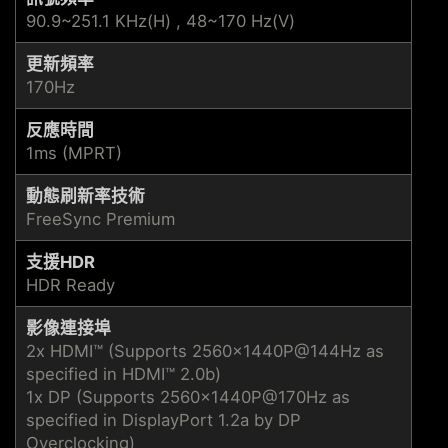
90.9~251.1 KHz(H) , 48~170 Hz(V)
更新頻率
170Hz
反應時間
1ms (MPRT)
動態刷新率技術
FreeSync Premium
支援HDR
HDR Ready
影像連接埠
2x HDMI™ (Supports 2560x1440P@144Hz as
specified in HDMI™ 2.0b)
1x DP (Supports 2560x1440P@170Hz as
specified in DisplayPort 1.2a by DP
Overclocking)