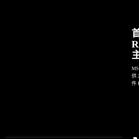
R
MS
供
件