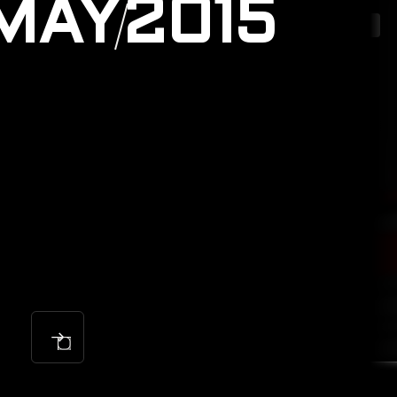
MAY
2015
X99A GODLIKE GAMING
JAN
2016
SEP
2017
OCT
2018
MAY
2019
APR
2020