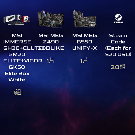
MSI
MSI MEG
MSI MEG
Steam
IMMERSE
Z490
B550
Code
GH30+CLUTCH
GODLIKE
UNIFY-X
(Each for
GM20
$20 USD)
1片
1片
ELITE+VIGOR
20組
GK50
Elite Box
White
1組