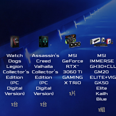
Watch
Assassin‘s
MSI
MSI
Dogs
Creed
GeForce
IMMERSE
Legion
Valhalla
RTX™
GH30+CL
Collector‘s
Collector’s
3060 Ti
GM20
Edition
Edition
GAMING
ELITE+VI
(PC
(PC
X TRIO
GK50
Digital
Digital
Elite
1片
Version)
Version)
Kailh
Blue
1台
1台
1組