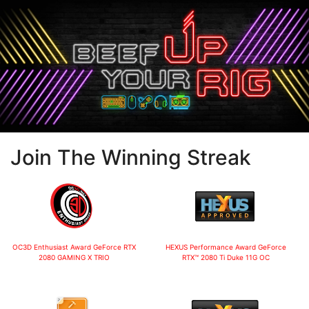
Join The Winning Streak
OC3D Enthusiast Award
GeForce RTX
HEXUS Performance Award
GeForce
2080 GAMING X TRIO
RTX™ 2080 Ti Duke 11G OC