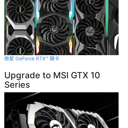
微星 GeForce RTX™ 顯卡
Upgrade to MSI GTX 10
Series