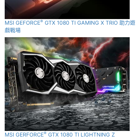
®
MSI GEFORCE
GTX 1080 TI GAMING X TRIO 助力遊
戲戰場
®
MSI GERFORCE
GTX 1080 TI LIGHTNING Z