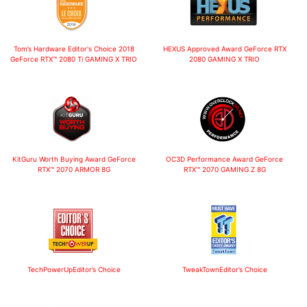
Tom’s Hardware Editor's Choice 2018
HEXUS Approved Award
GeForce RTX
GeForce RTX™ 2080 Ti GAMING X TRIO
2080 GAMING X TRIO
KitGuru Worth Buying Award
GeForce
OC3D Performance Award
GeForce
RTX™ 2070 ARMOR 8G
RTX™ 2070 GAMING Z 8G
TechPowerUp
Editor’s Choice
TweakTown
Editor’s Choice