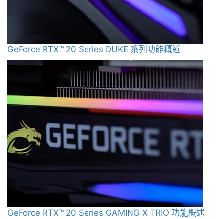
GeForce RTX™ 20 Series DUKE 系列功能概述
GeForce RTX™ 20 Series GAMING X TRIO 功能概述